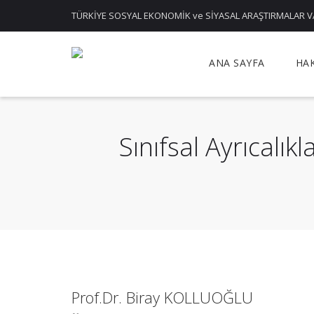
TÜRKİYE SOSYAL EKONOMİK ve SİYASAL ARAŞTIRMALAR V
ANA SAYFA
HA
Sınıfsal Ayrıcalı
Prof.Dr. Biray KOLLUOĞLU