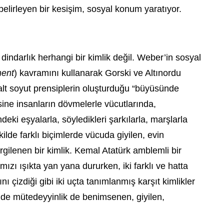
i belirleyen bir kesişim, sosyal konum yaratıyor.
indarlık herhangi bir kimlik değil. Weber’in sosyal
ent
) kavramını kullanarak Gorski ve Altınordu
alt soyut prensiplerin oluşturduğu “büyüsünde
ksine insanların dövmelerle vücutlarında,
deki eşyalarla, söyledikleri şarkılarla, marşlarla
ekilde farklı biçimlerde vücuda giyilen, evin
ilenen bir kimlik. Kemal Atatürk amblemli bir
ızı ışıkta yan yana dururken, iki farklı ve hatta
ı çizdiği gibi iki uçta tanımlanmış karşıt kimlikler
ik de mütedeyyinlik de benimsenen, giyilen,
.