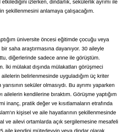
tkilediğini izlerken, dindarlık, sekülerlik ayrımı ile
rinin şekillenmesini anlamaya çalışacağım.
ptığım üniversite öncesi eğitimde çocuğu veya
 bir saha araştırmasına dayanıyor. 30 aileyle
ttu, diğerlerinde sadece anne ile görüştüm.
. İki mülakat dışında mülakatları görüşmeci
 ailelerin belirlenmesinde uyguladığım üç kriter
yin yarısının seküler olmasıydı. Bu ayrımı yaparken
 ailelerin kendilerine bıraktım. Görüşme yaptığım
lami inanç, pratik değer ve kısıtlamaların etrafında
İslam'ın kişisel ve aile hayatlarının şekillenmesinde
al ve ailevi ortamlarda açık sergilemesine mesafeli
 15 aile kendini mütedeyyin veya dindar olarak