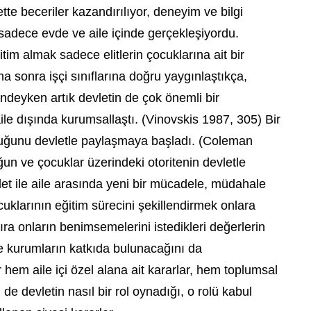
tte beceriler kazandırılıyor, deneyim ve bilgi
sadece evde ve aile içinde gerçekleşiyordu.
itim almak sadece elitlerin çocuklarına ait bir
ha sonra işçi sınıflarına doğru yaygınlaştıkça,
deyken artık devletin de çok önemli bir
aile dışında kurumsallaştı. (Vinovskis 1987, 305) Bir
uğunu devletle paylaşmaya başladı. (Coleman
 ve çocuklar üzerindeki otoritenin devletle
t ile aile arasında yeni bir mücadele, müdahale
cuklarının eğitim sürecini şekillendirmek onlara
ra onların benimsemelerini istedikleri değerlerin
ve kurumların katkıda bulunacağını da
 hem aile içi özel alana ait kararlar, hem toplumsal
de devletin nasıl bir rol oynadığı, o rolü kabul