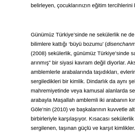
belirleyen, çocuklarınızın eğitim tercihlerin
Günümüz Türkiye’sinde ne sekülerlik ne de d
bilimlere kattığı ‘büyü bozumu’ (
disenchanm
(2008) sekülerlik, günümüz Türkiye’sinde s
arınmış” bir siyasi kavram değil diyorlar. A
amblemlerle arabalarında taşıdıkları, evlerin
sergiledikleri bir kimlik. Dindarlık da aynı ş
mahremiyetinde veya kamusal alanlarda serg
arabayla Maşallah amblemli iki arabanın kırm
Göle’nin (2010) ve başkalarının kuvvetle altın
birbirleriyle karşılaşıyor. Kısacası sekülerl
sergilenen, taşınan güçlü ve karşıt kimlikler