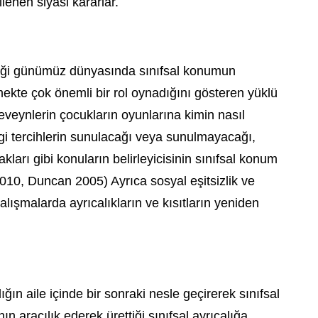
enen siyasi kararlar.
eştiği günümüz dünyasında sınıfsal konumun
lemekte çok önemli bir rol oynadığını gösteren yüklü
beveynlerin çocukların oyunlarına kimin nasıl
i tercihlerin sunulacağı veya sunulmayacağı,
ları gibi konuların belirleyicisinin sınıfsal konum
010, Duncan 2005) Ayrıca sosyal eşitsizlik ve
alışmalarda ayrıcalıkların ve kısıtların yeniden
 aile içinde bir sonraki nesle geçirerek sınıfsal
ın aracılık ederek ürettiği sınıfsal ayrıcalığa