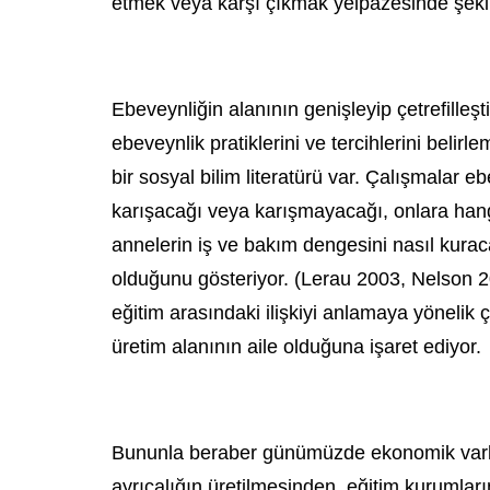
etmek veya karşı çıkmak yelpazesinde şekill
Ebeveynliğin alanının genişleyip çetrefill
ebeveynlik pratiklerini ve tercihlerini belir
bir sosyal bilim literatürü var. Çalışmalar e
karışacağı veya karışmayacağı, onlara hang
annelerin iş ve bakım dengesini nasıl kuracak
olduğunu gösteriyor. (Lerau 2003, Nelson 2
eğitim arasındaki ilişkiyi anlamaya yönelik ç
üretim alanının aile olduğuna işaret ediyor.
Bununla beraber günümüzde ekonomik varlığın
ayrıcalığın üretilmesinden, eğitim kurumların