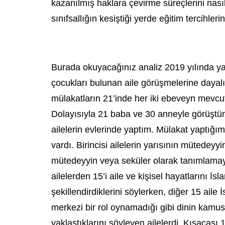
kazanılmış haklara çevirme süreçlerini nasıl e
sınıfsallığın kesiştiği yerde eğitim tercihle
Burada okuyacağınız analiz 2019 yılında ya
çocukları bulunan aile görüşmelerine dayalı
mülakatların 21’inde her iki ebeveyn mevcu
Dolayısıyla 21 baba ve 30 anneyle görüştüm
ailelerin evlerinde yaptım. Mülakat yaptığım
vardı. Birincisi ailelerin yarısının mütedey
mütedeyyin veya seküler olarak tanımlamayı
ailelerden 15’i aile ve kişisel hayatlarını İs
şekillendirdiklerini söylerken, diğer 15 aile 
merkezi bir rol oynamadığı gibi dinin kamus
yaklaştıklarını söyleyen ailelerdi. Kısacası