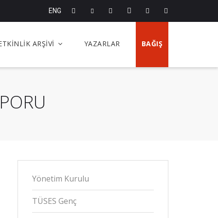
ENG
ETKİNLİK ARŞİVİ
YAZARLAR
BAĞIŞ
APORU
Yönetim Kurulu
TÜSES Genç