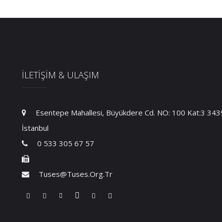
İLETİŞİM & ULAŞIM
Esentepe Mahallesi, Büyükdere Cd. NO: 100 Kat:3 34394
İstanbul
0 533 305 67 57
Tuses@tuses.org.tr