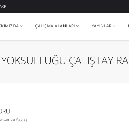
AKFI
KKIMIZDA
ÇALIŞMA ALANLARI
YAYINLAR
 YOKSULLUĞU ÇALIŞTAY R
ORU
witter'da Paylaş