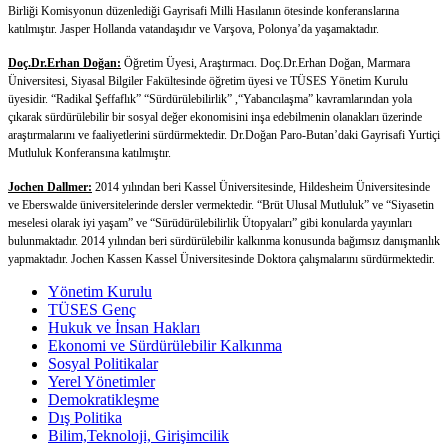
Birliği Komisyonun düzenlediği Gayrisafi Milli Hasılanın ötesinde konferanslarına
katılmıştır. Jasper Hollanda vatandaşıdır ve Varşova, Polonya’da yaşamaktadır.
Doç.Dr.Erhan Doğan:
Öğretim Üyesi, Araştırmacı. Doç.Dr.Erhan Doğan, Marmara
Üniversitesi, Siyasal Bilgiler Fakültesinde öğretim üyesi ve TÜSES Yönetim Kurulu
üyesidir. “Radikal Şeffaflık” “Sürdürülebilirlik” ,“Yabancılaşma” kavramlarından yola
çıkarak sürdürülebilir bir sosyal değer ekonomisini inşa edebilmenin olanakları üzerinde
araştırmalarını ve faaliyetlerini sürdürmektedir. Dr.Doğan Paro-Butan’daki Gayrisafi Yurtiçi
Mutluluk Konferansına katılmıştır.
Jochen Dallmer:
2014 yılından beri Kassel Üniversitesinde, Hildesheim Üniversitesinde
ve Eberswalde üniversitelerinde dersler vermektedir. “Brüt Ulusal Mutluluk” ve “Siyasetin
meselesi olarak iyi yaşam” ve “Sürüdürülebilirlik Ütopyaları” gibi konularda yayınları
bulunmaktadır. 2014 yılından beri sürdürülebilir kalkınma konusunda bağımsız danışmanlık
yapmaktadır. Jochen Kassen Kassel Üniversitesinde Doktora çalışmalarını sürdürmektedir.
Yönetim Kurulu
TÜSES Genç
Hukuk ve İnsan Hakları
Ekonomi ve Sürdürülebilir Kalkınma
Sosyal Politikalar
Yerel Yönetimler
Demokratikleşme
Dış Politika
Bilim,Teknoloji, Girişimcilik