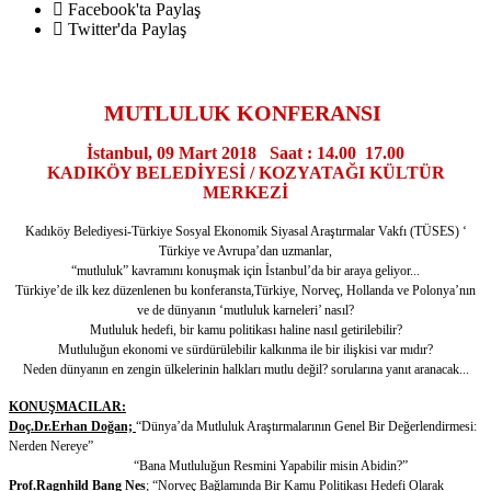
Facebook'ta Paylaş
Twitter'da Paylaş
MUTLULUK KONFERANSI
İstanbul, 09 Mart 2018 Saat : 14.00 17.00
KADIKÖY BELEDİYESİ / KOZYATAĞI KÜLTÜR
MERKEZİ
Kadıköy Belediyesi-Türkiye Sosyal Ekonomik Siyasal Araştırmalar Vakfı (TÜSES) ‘
Türkiye ve Avrupa’dan uzmanlar,
“mutluluk” kavramını konuşmak için İstanbul’da bir araya geliyor...
Türkiye’de ilk kez düzenlenen bu konferansta,Türkiye, Norveç, Hollanda ve Polonya’nın
ve de dünyanın ‘mutluluk karneleri’ nasıl?
Mutluluk hedefi, bir kamu politikası haline nasıl getirilebilir?
Mutluluğun ekonomi ve sürdürülebilir kalkınma ile bir ilişkisi var mıdır?
Neden dünyanın en zengin ülkelerinin halkları mutlu değil? sorularına yanıt aranacak...
KONUŞMACILAR:
Doç.Dr.Erhan Doğan;
“Dünya’da Mutluluk Araştırmalarının Genel Bir Değerlendirmesi:
Nerden Nereye”
“Bana Mutluluğun Resmini Yapabilir misin Abidin?”
Prof.Ragnhild Bang Nes
; “Norveç Bağlamında Bir Kamu Politikası Hedefi Olarak