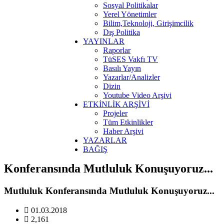
Sosyal Politikalar
Yerel Yönetimler
Bilim,Teknoloji, Girişimcilik
Dış Politika
YAYINLAR
Raporlar
TüSES Vakfı TV
Basılı Yayın
Yazarlar/Analizler
Dizin
Youtube Video Arşivi
ETKİNLİK ARŞİVİ
Projeler
Tüm Etkinlikler
Haber Arşivi
YAZARLAR
BAĞIŞ
Konferansında Mutluluk Konuşuyoruz...
Mutluluk Konferansında Mutluluk Konuşuyoruz...
01.03.2018
2,161