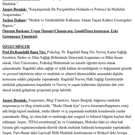
Mutluluk.”
Jasper Bergink;
“Karşılaştırmalı Bir Perspektiften Hollanda ve Polonya’da Mutluluk
Araştırmaları.”
Jochen Dalmer;
“Mutluk ve Sürdürülebilir Kalkınma: Alman Yaşam Kalitesi Göstergeleri
Raporu.”
Oturum Başkanı: Uygar Özesmi (Change.org, Good4Trust kurucusu, Eski
Greenpeace Yöneticisi)
ÖZGEÇMİŞLER
Prof.Dr.Ragnhild Bang Nes:
Psikolog. Dr. Ragnhild Bang Nes Norveç Kamu Sağlığı
Enstitüsü, Beden ve Zihin Sağlığı Bölümünde Deneyimli Araştırmacı ve Bilim İnsanı
olarak, Oslo Üniversitesi, Psikoloji Bölümünde ise misafir öğretim üyesi olarak
çalışmaktadır. Ragnhild zihin sağlığı ve iyilik halinin devamlılığında ve değişiminde genetik
ve çevresel faktörlerin etkisi ve mutluluk ve zihinsel düzensizlikler arasındaki ilişkiler
konusuna odaklı çalışmalar yapmaktadır. Ragnhild Norveç Halk Sağlığı Enstitüsünde
mutluluk çalışmalarının başındadır ve Norveç’te yaşam kalitesinin ölçümüne dair yeni
ulusal strateji geliştirme projesinin proje lideridir.
Jasper Bergink:
Araştırmacı, Blog Yöneticisi. Jasper Bergink, bağımsız mutluluk
araştırmacısı ve blog yöneticisidir. “Mutlu Olmak İçin” (www.forastateofhappiness.com)
adlı bloğa kişisel mutluluk, mutlu ülkeler ve iş yaşamında mutluluk konularında yazılar
yazmaktadır. Blog, iyi olma hali ve mutluluğa dair sezgisel ve bilimsel bilginin keşfine ithaf
edilmiştir. Jasper, TEDxLuxembourgCity ve Guadalajara, Meksika’daki iyi olma hali
forumu gibi organizasyonlarda düzenli olarak mutluluk hakkında konuşmalar yapmaktadır.
Jasper, Paro-Butan’daki Gayrisafi Milli Mutluluk konferansına ve Brüksel’deki Avrupa