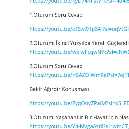
https://youtu.be/kyD74mlsWfk?si=Nd
1.Oturum Soru Cevap
https://youtu.be/of6wI91p3AI?si=oqVt
2.Oturum: İkinci Yüzyılda Yereli Güçlen
https://youtu.be/wkIwFcqwNYc?si=cNW
2.Oturum Soru Cevap
https://youtu.be/nBAZOIWmReI?si=7eJ
Bekir Ağırdır Konuşması
https://youtu.be/EyqOnyZPaIM?si=oS_E
3.Oturum: Yaşanabilir Bir Hayat İçin Nası
https://youtu.be/Y4-MvgaAzdI?si=wmCT