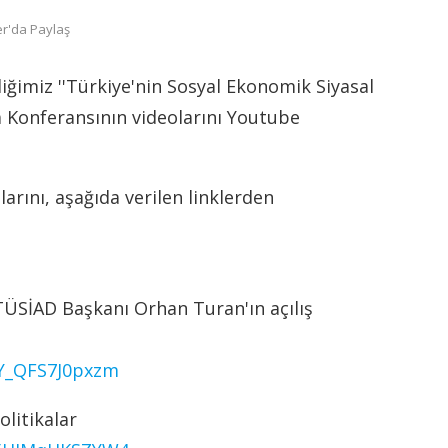
er'da Paylaş
ğimiz ''Türkiye'nin Sosyal Ekonomik Siyasal
ma Konferansının videolarını Youtube
rını, aşağıda verilen linklerden
TÜSİAD Başkanı Orhan Turan'ın açılış
rY_QFS7J0pxzm
litikalar