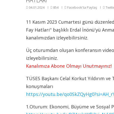
HATLARI
04.01.2024
854
Facebook'ta Paylaş
Twitt
11 Kasım 2023 Cumartesi günü düzenledi
Fay Hatları'' başlıklı Erdal İnönü'yü An
kanalımızdan izleyebilirsiniz.
Üç oturumdan oluşan konferansın videola
izleyebilirsiniz.
Kanalımıza Abone Olmayı Unutmayınız!
TÜSES Başkanı Celal Korkut Yıldırım ve 
konuşmaları
https://youtu.be/qo0SkZQyHg0?si=AH_
1.Oturum: Ekonomi, Büyüme ve Sosyal Po