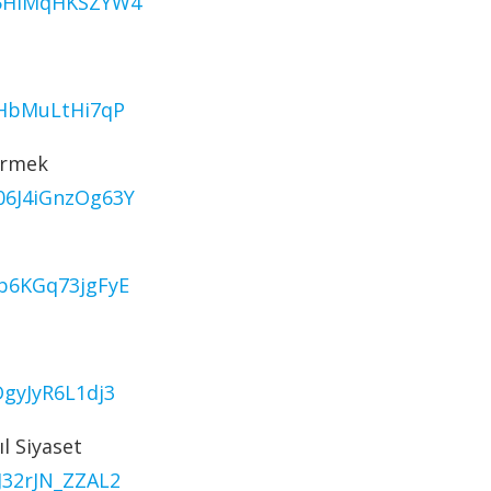
4I5HIMqHKSZYW4
GHbMuLtHi7qP
dirmek
06J4iGnzOg63Y
Tb6KGq73jgFyE
DgyJyR6L1dj3
l Siyaset
J32rJN_ZZAL2