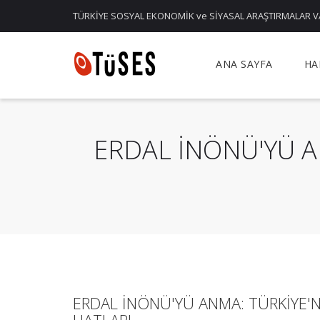
TÜRKİYE SOSYAL EKONOMİK ve SİYASAL ARAŞTIRMALAR V
ANA SAYFA
HA
ERDAL İNÖNÜ'YÜ A
ERDAL İNÖNÜ'YÜ ANMA: TÜRKİYE'N