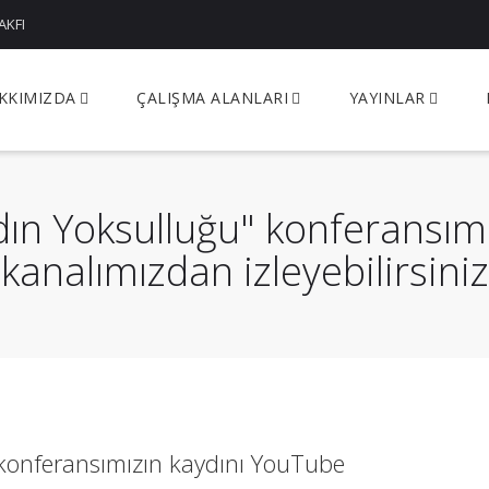
AKFI
KKIMIZDA
ÇALIŞMA ALANLARI
YAYINLAR
dın Yoksulluğu" konferansım
kanalımızdan izleyebilirsiniz
 konferansımızın kaydını YouTube