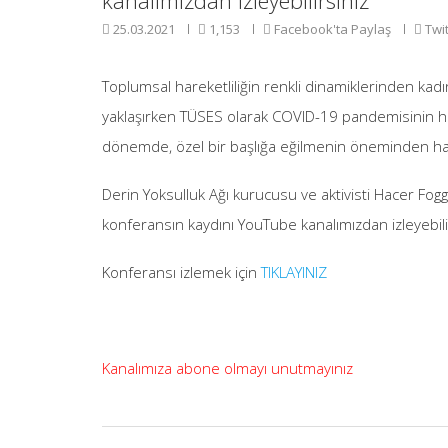
kanalımızdan izleyebilirsiniz
25.03.2021
1,153
Facebook'ta Paylaş
Twit
Toplumsal hareketliliğin renkli dinamiklerinden kadın
yaklaşırken TÜSES olarak COVID-19 pandemisinin hep
dönemde, özel bir başlığa eğilmenin öneminden har
Derin Yoksulluk Ağı kurucusu ve aktivisti Hacer Fo
konferansın kaydını YouTube kanalımızdan izleyebili
Konferansı izlemek için
TIKLAYINIZ
Kanalımıza abone olmayı unutmayınız