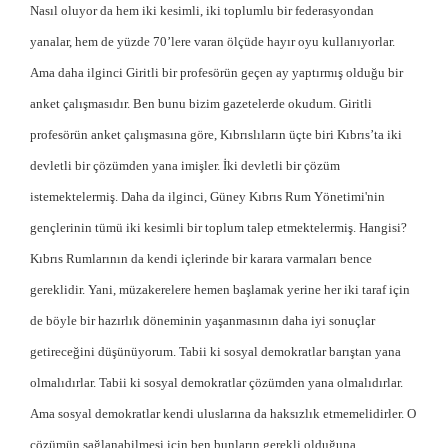
Nasıl oluyor da hem iki kesimli, iki toplumlu bir federasyondan
yanalar, hem de yüzde 70’lere varan ölçüde hayır oyu kullanıyorlar.
Ama daha ilginci Giritli bir profesörün geçen ay yaptırmış olduğu bir
anket çalışmasıdır. Ben bunu bizim gazetelerde okudum. Giritli
profesörün anket çalışmasına göre, Kıbrıslıların üçte biri Kıbrıs’ta iki
devletli bir çözümden yana imişler. İki devletli bir çözüm
istemektelermiş. Daha da ilginci, Güney Kıbrıs Rum Yönetimi'nin
gençlerinin tümü iki kesimli bir toplum talep etmektelermiş. Hangisi?
Kıbrıs Rumlarının da kendi içlerinde bir karara varmaları bence
gereklidir. Yani, müzakerelere hemen başlamak yerine her iki taraf için
de böyle bir hazırlık döneminin yaşanmasının daha iyi sonuçlar
getireceğini düşünüyorum. Tabii ki sosyal demokratlar barıştan yana
olmalıdırlar. Tabii ki sosyal demokratlar çözümden yana olmalıdırlar.
Ama sosyal demokratlar kendi uluslarına da haksızlık etmemelidirler. O
çözümün sağlanabilmesi için ben bunların gerekli olduğuna