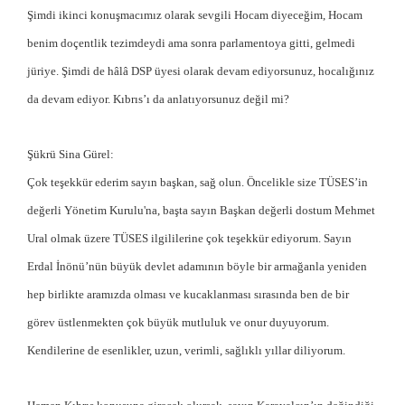
Şimdi ikinci konuşmacımız olarak sevgili Hocam diyeceğim, Hocam
benim doçentlik tezimdeydi ama sonra parlamentoya gitti, gelmedi
jüriye. Şimdi de hâlâ DSP üyesi olarak devam ediyorsunuz, hocalığınız
da devam ediyor. Kıbrıs’ı da anlatıyorsunuz değil mi?
Şükrü Sina Gürel:
Çok teşekkür ederim sayın başkan, sağ olun. Öncelikle size TÜSES’in
değerli Yönetim Kurulu'na, başta sayın Başkan değerli dostum Mehmet
Ural olmak üzere TÜSES ilgililerine çok teşekkür ediyorum. Sayın
Erdal İnönü’nün büyük devlet adamının böyle bir armağanla yeniden
hep birlikte aramızda olması ve kucaklanması sırasında ben de bir
görev üstlenmekten çok büyük mutluluk ve onur duyuyorum.
Kendilerine de esenlikler, uzun, verimli, sağlıklı yıllar diliyorum.