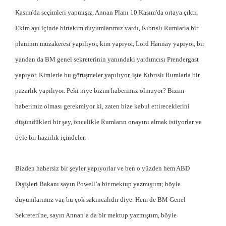
Kasım'da seçimleri yapmışız, Annan Planı 10 Kasım'da ortaya çıktı,
Ekim ayı içinde birtakım duyumlarımız vardı, Kıbrıslı Rumlarla bir
planının müzakeresi yapılıyor, kim yapıyor, Lord Hannay yapıyor, bir
yandan da BM genel sekreterinin yanındaki yardımcısı Prendergast
yapıyor. Kimlerle bu görüşmeler yapılıyor, işte Kıbrıslı Rumlarla bir
pazarlık yapılıyor. Peki niye bizim haberimiz olmuyor? Bizim
haberimiz olması gerekmiyor ki, zaten bize kabul ettireceklerini
düşündükleri bir şey, öncelikle Rumların onayını almak istiyorlar ve
öyle bir hazırlık içindeler.
Bizden habersiz bir şeyler yapıyorlar ve ben o yüzden hem ABD
Dışişleri Bakanı sayın Powell’a bir mektup yazmıştım; böyle
duyumlarımız var, bu çok sakıncalıdır diye. Hem de BM Genel
Sekreteri'ne, sayın Annan’a da bir mektup yazmıştım, böyle