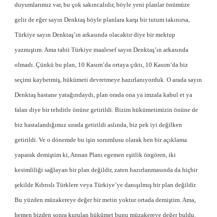
duyumlarımız var, bu çok sakıncalıdır, böyle yeni planlar önümüze
gelir de eğer sayın Denktaş böyle planlara karşı bir tutum takınırsa,
Türkiye sayın Denktaş’ın arkasında olacaktır diye bir mektup
yazmıştım. Ama tabii Türkiye maalesef sayın Denktaş’ın arkasında
olmadı. Çünkü bu plan, 10 Kasım’da ortaya çıktı, 10 Kasım’da biz
seçimi kaybetmiş, hükümeti devretmeye hazırlanıyorduk. O arada sayın
Denktaş hastane yatağındaydı, plan orada ona ya imzala kabul et ya
falan diye bir tehditle önüne getirildi. Bizim hükümetimizin önüne de
biz hastalandığımız sırada getirildi aslında, biz pek iyi değilken
getirildi. Ve o dönemde bu işin sorumlusu olarak ben bir açıklama
yaparak demiştim ki, Annan Planı egemen eşitlik öngören, iki
kesimliliği sağlayan bir plan değildir, zaten hazırlanmasında da hiçbir
şekilde Kıbrıslı Türklere veya Türkiye’ye danışılmış bir plan değildir.
Bu yüzden müzakereye değer bir metin yoktur ortada demiştim. Ama,
hemen bizden sonra kurulan hükümet bunu müzakereye değer buldu.