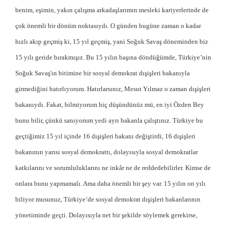
benim, eşimin, yakın çalışma arkadaşlarımın mesleki kariyerlerinde de
çok önemli bir dönüm noktasıydı. O günden bugüne zaman o kadar
hızlı akıp geçmiş ki, 15 yıl geçmiş, yani Soğuk Savaş döneminden biz
15 yılı geride bırakmışız. Bu 15 yılın başına döndüğümde, Türkiye’nin
Soğuk Savaş'ın bitimine bir sosyal demokrat dışişleri bakanıyla
girmediğini hatırlıyorum. Hatırlarsınız, Mesut Yılmaz o zaman dışişleri
bakanıydı. Fakat, bilmiyorum hiç düşündünüz mü, en iyi Özden Bey
bunu bilir, çünkü sanıyorum yedi ayrı bakanla çalıştınız. Türkiye bu
geçtiğimiz 15 yıl içinde 16 dışişleri bakanı değiştirdi, 16 dışişleri
bakanının yarısı sosyal demokrattı, dolayısıyla sosyal demokratlar
katkılarını ve sorumluluklarını ne inkâr ne de reddedebilirler. Kimse de
onlara bunu yapmamalı. Ama daha önemli bir şey var. 15 yılın on yılı
biliyor musunuz, Türkiye’de sosyal demokrat dışişleri bakanlarının
yönetiminde geçti. Dolayısıyla net bir şekilde söylemek gerekirse,