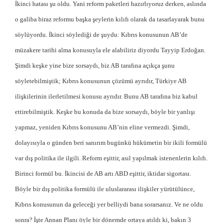
İkinci hatası şu oldu. Yani reform paketleri hazırlıyoruz derken, aslında
o galiba biraz reformu başka şeylerin kılıfı olarak da tasarlayarak bunu
söylüyordu. İkinci söylediği de şuydu: Kıbrıs konusunun AB’de
müzakere tarihi alma konusuyla ele alabiliriz diyordu Tayyip Erdoğan.
Şimdi keşke yine bize sorsaydı, biz AB tarafına açıkça şunu
söyletebilmiştik; Kıbrıs konusunun çözümü ayrıdır, Türkiye AB
ilişkilerinin ilerletilmesi konusu ayrıdır. Bunu AB tarafına biz kabul
ettirebilmiştik. Keşke bu konuda da bize sorsaydı, böyle bir yanlışı
yapmaz, yeniden Kıbrıs konusunu AB’nin eline vermezdi. Şimdi,
dolayısıyla o günden beri sanırım bugünkü hükümetin bir ikili formülü
var dış politika ile ilgili. Reform eşittir, asıl yapılmak istenenlerin kılıfı.
Birinci formül bu. İkincisi de AB artı ABD eşittir, iktidar sigortası.
Böyle bir dış politika formülü ile uluslararası ilişkiler yürütülünce,
Kıbrıs konusunun da geleceği yer belliydi bana sorarsanız. Ve ne oldu
sonra? İşte Annan Planı öyle bir dönemde ortaya atıldı ki, bakın 3