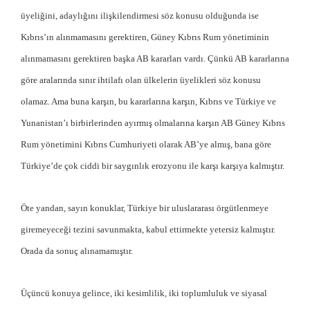
üyeliğini, adaylığını ilişkilendirmesi söz konusu olduğunda ise
Kıbrıs’ın alınmamasını gerektiren, Güney Kıbrıs Rum yönetiminin
alınmamasını gerektiren başka AB kararları vardı. Çünkü AB kararlarına
göre aralarında sınır ihtilafı olan ülkelerin üyelikleri söz konusu
olamaz. Ama buna karşın, bu kararlarına karşın, Kıbrıs ve Türkiye ve
Yunanistan’ı birbirlerinden ayırmış olmalarına karşın AB Güney Kıbrıs
Rum yönetimini Kıbrıs Cumhuriyeti olarak AB’ye almış, bana göre
Türkiye’de çok ciddi bir saygınlık erozyonu ile karşı karşıya kalmıştır.
Öte yandan, sayın konuklar, Türkiye bir uluslararası örgütlenmeye
giremeyeceği tezini savunmakta, kabul ettirmekte yetersiz kalmıştır.
Orada da sonuç alınamamıştır.
Üçüncü konuya gelince, iki kesimlilik, iki toplumluluk ve siyasal