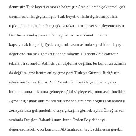
denmiştir, Türk heyeti cambaza bakmıştır. Ama bu arada çok temel, çok
önemli sorunlar geçirilmiştir. Türk heyeti onlarla ilgilenme, onlara
tepki gösterme, onlara karşı çıkma takatini maalesef sergileyememiştir.
Ben Ankara anlaşmasının Güney Kıbrıs Rum Yönetimi'ni de
kapsayacak bir genişliğe kavuşturulmasını aslında siyasi bir anlayışla
değerlendirmemek gerektiği inancındayım. Bu teknik bir konudur,
teknik bir sorundur. Aslında ben diplomat değilim, bu konunun uzmanı
da değilim, ama benim anlayışıma göre Türkiye Gümrük Birliği'nin
işleyişine Güney Kıbrıs Rum Yönetimi'ni pekâlâ çekince koyarak,
bunun tanıma anlamına gelmeyeceğini söyleyerek, bunu aşabilmelidir.
Aşmalıdır, aşmak durumundadır. Ama son sıralarda doğrusu bu anlayışı
zorlayan bazı gelişmelerin ortaya çıktığını görmekteyim. Örneğin, son
sıralarda Dışişleri Bakanlığımız -bunu Özden Bey daha iyi
değerlendirebilir-, bu konunun AB tarafından teyit edilmesini gerekli