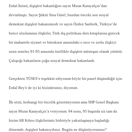
Erdal İnönü, dışişleri bakanlığını sayın Murat Karayalçın’dan
devralmıştı. Sayın Şükrü Sina Gürel, bundan önceki son sosyal
demokrat dışişleri bakanımızdı ve sayın Özden Sanberk, Türkiye’de
bence uluslararası ilişkiler, Türk dış politikası ders kitaplarına girecek
bir maharetle siyaset ve bürokrasi arasındaki o ince ve zorlu ilişkiyi
uzun seneler, 91-95 arasında özellikle dışişleri müsteşarı olarak yürüttü.
Çalıştığı bakanların çoğu sosyal demokrat bakanlardı.
Gerçekten TÜSES’e teşekkür ediyorum böyle bir panel düşündüğü için.
Erdal Bey'e de iyi ki bizimlesiniz, diyorum.
İlk sözü, herhangi bir öncelik gözetmiyorum ama SHP Genel Başkanı
sayın Murat Karayalçın’a veriyorum. 94 sonu, 95 başında siz tam da
bizim AB Kıbrıs ilişkilerimiz birbiriyle yakınlaşmaya başladığı
dönemde, dışişleri bakanıydınız. Bugün ne düşünüyorsunuz?