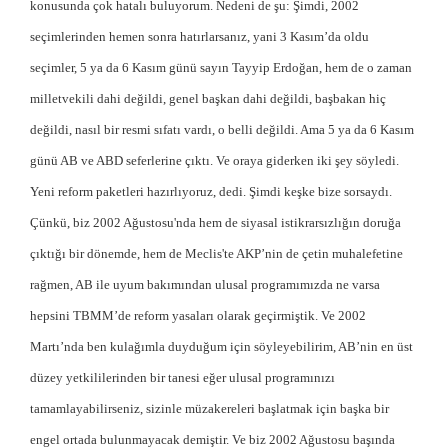
konusunda çok hatalı buluyorum. Nedeni de şu: Şimdi, 2002
seçimlerinden hemen sonra hatırlarsanız, yani 3 Kasım’da oldu
seçimler, 5 ya da 6 Kasım günü sayın Tayyip Erdoğan, hem de o zaman
milletvekili dahi değildi, genel başkan dahi değildi, başbakan hiç
değildi, nasıl bir resmi sıfatı vardı, o belli değildi. Ama 5 ya da 6 Kasım
günü AB ve ABD seferlerine çıktı. Ve oraya giderken iki şey söyledi.
Yeni reform paketleri hazırlıyoruz, dedi. Şimdi keşke bize sorsaydı.
Çünkü, biz 2002 Ağustosu'nda hem de siyasal istikrarsızlığın doruğa
çıktığı bir dönemde, hem de Meclis'te AKP’nin de çetin muhalefetine
rağmen, AB ile uyum bakımından ulusal programımızda ne varsa
hepsini TBMM’de reform yasaları olarak geçirmiştik. Ve 2002
Martı’nda ben kulağımla duyduğum için söyleyebilirim, AB’nin en üst
düzey yetkililerinden bir tanesi eğer ulusal programınızı
tamamlayabilirseniz, sizinle müzakereleri başlatmak için başka bir
engel ortada bulunmayacak demiştir. Ve biz 2002 Ağustosu başında