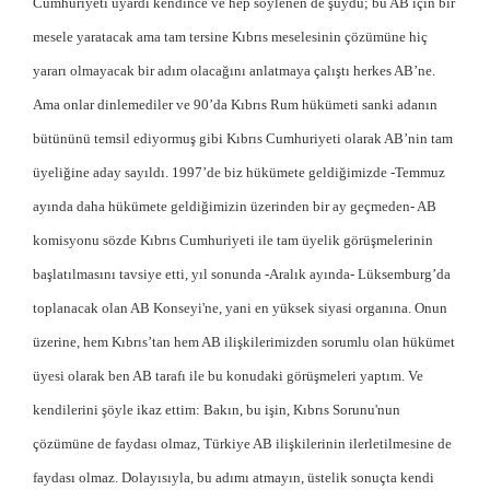
Cumhuriyeti uyardı kendince ve hep söylenen de şuydu; bu AB için bir
mesele yaratacak ama tam tersine Kıbrıs meselesinin çözümüne hiç
yararı olmayacak bir adım olacağını anlatmaya çalıştı herkes AB’ne.
Ama onlar dinlemediler ve 90’da Kıbrıs Rum hükümeti sanki adanın
bütününü temsil ediyormuş gibi Kıbrıs Cumhuriyeti olarak AB’nin tam
üyeliğine aday sayıldı. 1997’de biz hükümete geldiğimizde -Temmuz
ayında daha hükümete geldiğimizin üzerinden bir ay geçmeden- AB
komisyonu sözde Kıbrıs Cumhuriyeti ile tam üyelik görüşmelerinin
başlatılmasını tavsiye etti, yıl sonunda -Aralık ayında- Lüksemburg’da
toplanacak olan AB Konseyi'ne, yani en yüksek siyasi organına. Onun
üzerine, hem Kıbrıs’tan hem AB ilişkilerimizden sorumlu olan hükümet
üyesi olarak ben AB tarafı ile bu konudaki görüşmeleri yaptım. Ve
kendilerini şöyle ikaz ettim: Bakın, bu işin, Kıbrıs Sorunu'nun
çözümüne de faydası olmaz, Türkiye AB ilişkilerinin ilerletilmesine de
faydası olmaz. Dolayısıyla, bu adımı atmayın, üstelik sonuçta kendi