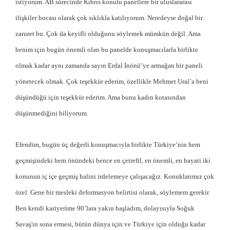
istiyorum. AB sürecinde Kıbrıs konulu panellere bir uluslararası
ilişkiler hocası olarak çok sıklıkla katılıyorum. Neredeyse doğal bir
zaruret bu. Çok da keyifli olduğunu söylemek mümkün değil. Ama
benim için bugün önemli olan bu panelde konuşmacılarla birlikte
olmak kadar aynı zamanda sayın Erdal İnönü’ye armağan bir paneli
yönetecek olmak. Çok teşekkür ederim, özellikle Mehmet Ural’a beni
düşündüğü için teşekkür ederim. Ama bunu kadın kotasından
düşünmediğini biliyorum.
Efendim, bugün üç değerli konuşmacıyla birlikte Türkiye’nin hem
geçmişindeki hem önündeki bence en çetrefil, en önemli, en hayati iki
konunun iç içe geçmiş halini irdelemeye çalışacağız. Konuklarımız çok
özel. Gene bir mesleki deformasyon belirtisi olarak, söylemem gerekir.
Ben kendi kariyerime 90’lara yakın başladım, dolayısıyla Soğuk
Savaş'ın sona ermesi, bütün dünya için ve Türkiye için olduğu kadar