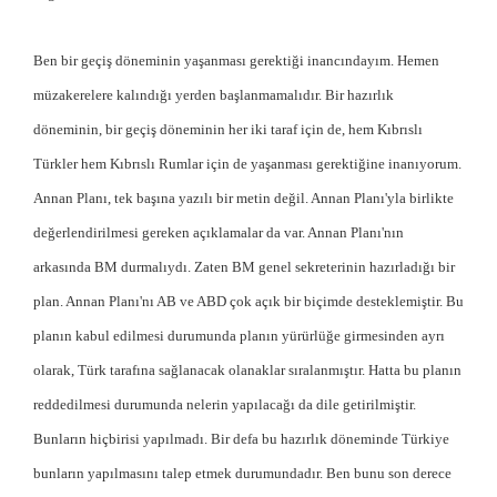
Ben bir geçiş döneminin yaşanması gerektiği inancındayım. Hemen
müzakerelere kalındığı yerden başlanmamalıdır. Bir hazırlık
döneminin, bir geçiş döneminin her iki taraf için de, hem Kıbrıslı
Türkler hem Kıbrıslı Rumlar için de yaşanması gerektiğine inanıyorum.
Annan Planı, tek başına yazılı bir metin değil. Annan Planı'yla birlikte
değerlendirilmesi gereken açıklamalar da var. Annan Planı'nın
arkasında BM durmalıydı. Zaten BM genel sekreterinin hazırladığı bir
plan. Annan Planı'nı AB ve ABD çok açık bir biçimde desteklemiştir. Bu
planın kabul edilmesi durumunda planın yürürlüğe girmesinden ayrı
olarak, Türk tarafına sağlanacak olanaklar sıralanmıştır. Hatta bu planın
reddedilmesi durumunda nelerin yapılacağı da dile getirilmiştir.
Bunların hiçbirisi yapılmadı. Bir defa bu hazırlık döneminde Türkiye
bunların yapılmasını talep etmek durumundadır. Ben bunu son derece