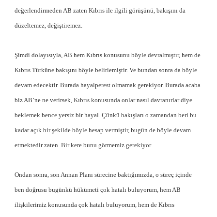
değerlendirmeden AB zaten Kıbrıs ile ilgili görüşünü, bakışını da
düzeltemez, değiştiremez.
Şimdi dolayısıyla, AB hem Kıbrıs konusunu böyle devralmıştır, hem de
Kıbrıs Türküne bakışını böyle belirlemiştir. Ve bundan sonra da böyle
devam edecektir. Burada hayalperest olmamak gerekiyor. Burada acaba
biz AB’ne ne verirsek, Kıbrıs konusunda onlar nasıl davranırlar diye
beklemek bence yersiz bir hayal. Çünkü bakışları o zamandan beri bu
kadar açık bir şekilde böyle hesap vermiştir, bugün de böyle devam
etmektedir zaten. Bir kere bunu görmemiz gerekiyor.
Ondan sonra, son Annan Planı sürecine baktığımızda, o süreç içinde
ben doğrusu bugünkü hükümeti çok hatalı buluyorum, hem AB
ilişkilerimiz konusunda çok hatalı buluyorum, hem de Kıbrıs