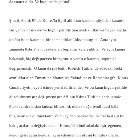
da ısrarcı oldu. Ve bugüne de gelindi.
Şimdi, Aralık 97’de Kıbrıs’la ilgili aldıkları karar da şöyle bir karardır.
Bir yandan Türkiye’ye hiçbir şekilde tam üyelik ufku vermeyen -hatta
o ufku iyice karartan- bir karar aldılar Lüksemburg’da. Ama aynı
zamanda Kıbrıs’ta müzakereleri başlatma kararı aldılar. Ve aynı karara
bakarsak, hiç değişmeyen bir ayrıntısı vardır o kararın, bugün de
değişmemiştir. O karar da şöyledir: Kıbrıslı Türkler de adadaki öteki
azınlıklar olan Ermeniler, Maruniler, Yahudiler ve Romanlar gibi Kıbrıs
Cumhuriyeti heyeti içinde yer alabilirler der. Ve bu karar hiçbir şekilde
düzeltilmemiştir, değişmemiştir. AB’nin Kıbrıs Türk’ünü ada içinde
öteki azınlıklardan farksız bir azınlık olarak değerlendirmesi hâlâ
bugün ortada durmaktadır. Ve bu açıdan bakıyorlar. Kıbrıs’la ilgili bu
bakış açılarını değiştirmeden; Kıbrıs Türkünü adadaki eşit, egemen,
kendi geleceğini kendisi tayin edebilen bir ulusal topluluk olarak