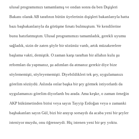
ulusal programımızı tamamlamış ve ondan sonra da ben Dışişleri
Bakanı olarak AB tarafının bütün üyelerinin dışişleri bakanlarıyla hatta
bazı başbakanlarıyla da görüşme fırsatı bulmuştum. Ve kendilerine
bunu hatırlatmıştım. Ulusal programımızı tamamladık, gerekli uyumu
sağladık, sizin de zaten şöyle bir sözünüz vardı, artık müzakerelere
başlama vakti, demiştik. O zaman karşı taraftan bir allahın kulu şu
reformları da yapmanız, şu adımları da atmanız gerekir diye bize
söylememişti, söyleyememişti. Diyebildikleri tek şey, uygulamanızı
görelim sözüydü. Aslında onlar başka bir şey görmek istiyorlardı da
uygulamanızı görelim diyorlardı bu arada. Ama keşke, o zaman örneğin
AKP hükümetinden birisi veya sayın Tayyip Erdoğan veya o zamanki
başbakanları sayın Gül, bizi bir arayıp sorsaydı da acaba yeni bir şeyler
isteniyor muydu, onu öğrenseydi. Hiç istenen yeni bir şey yoktu.