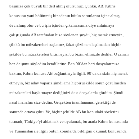
başınıza çok büyük bir dert almış olursunuz. Çünkü, AB, Kıbrıs
konusunu yani bölünmüş bir adanın bütün sorunlarını içine almış,
devralmış olur ve bu işin içinden çıkamazsınız diye anlatmaya
çalıştığımda AB tarafından bize söylenen şuydu, hiç merak etmeyin,
çünkü bu müzakereleri başlatırız, fakat çözüme ulaşılmadan hiçbir
şekilde bu müzakereleri bitirmeyiz, bu bizim elimizde dediler. O zaman
ben de şunu söyledim kendilerine. Ben 90’dan beri dosyalarımıza
baktım, Kıbrıs konusu AB bağlantısıyla ilgili. 90’da da sizin hiç merak
etmeyin, biz aday yaparız şimdi ama hiçbir şekilde sorun çözülmeden
müzakereleri başlatmayız dediğinizi de o dosyalarda gördüm. Şimdi
nasıl inanalım size dedim. Gerçekten inanılmaması gerektiği de
sonunda ortaya çıktı. Ve, hiçbir şekilde AB bu konudaki sözlerini
tutmadı, Türkiye’yi aldatmak ve oyalamak, bu arada Kıbrıs konusunda
ve Yunanistan ile ilgili bütün konularda bildiğini okumak konusunda