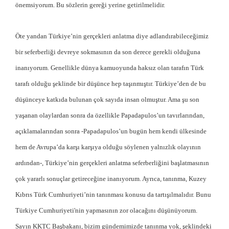
önemsiyorum. Bu sözlerin gereği yerine getirilmelidir.
Öte yandan Türkiye’nin gerçekleri anlatma diye adlandırabileceğimiz
bir seferberliği devreye sokmasının da son derece gerekli olduğuna
inanıyorum. Genellikle dünya kamuoyunda haksız olan tarafın Türk
tarafı olduğu şeklinde bir düşünce hep taşınmıştır. Türkiye’den de bu
düşünceye katkıda bulunan çok sayıda insan olmuştur. Ama şu son
yaşanan olaylardan sonra da özellikle Papadapulos’un tavırlarından,
açıklamalarından sonra -Papadapulos’un bugün hem kendi ülkesinde
hem de Avrupa’da karşı karşıya olduğu söylenen yalnızlık olayının
ardından-, Türkiye’nin gerçekleri anlatma seferberliğini başlatmasının
çok yararlı sonuçlar getireceğine inanıyorum. Ayrıca, tanınma, Kuzey
Kıbrıs Türk Cumhuriyeti’nin tanınması konusu da tartışılmalıdır. Bunu
Türkiye Cumhuriyeti'nin yapmasının zor olacağını düşünüyorum.
Sayın KKTC Başbakanı, bizim gündemimizde tanınma yok, şeklindeki