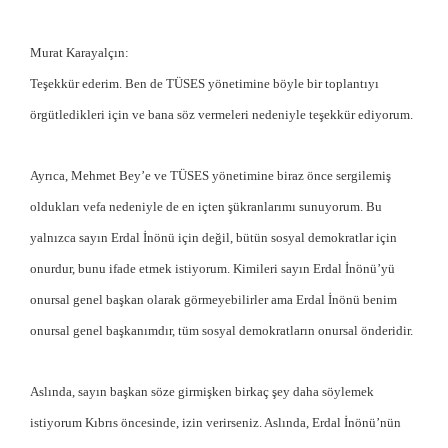
Murat Karayalçın:
Teşekkür ederim. Ben de TÜSES yönetimine böyle bir toplantıyı
örgütledikleri için ve bana söz vermeleri nedeniyle teşekkür ediyorum.
Ayrıca, Mehmet Bey’e ve TÜSES yönetimine biraz önce sergilemiş
oldukları vefa nedeniyle de en içten şükranlarımı sunuyorum.
Bu
yalnızca sayın Erdal İnönü için değil, bütün sosyal demokratlar için
onurdur, bunu ifade etmek istiyorum. Kimileri sayın Erdal İnönü’yü
onursal genel başkan olarak görmeyebilirler ama Erdal İnönü benim
onursal genel başkanımdır, tüm sosyal demokratların onursal önderidir.
Aslında, sayın başkan söze girmişken birkaç şey daha söylemek
istiyorum Kıbrıs öncesinde, izin verirseniz. Aslında, Erdal İnönü’nün