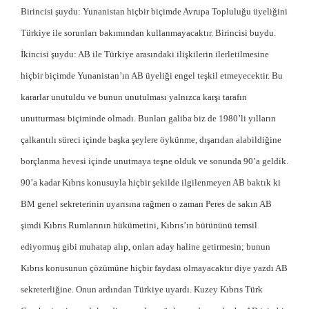
Birincisi şuydu: Yunanistan hiçbir biçimde Avrupa Topluluğu üyeliğini
Türkiye ile sorunları bakımından kullanmayacaktır. Birincisi buydu.
İkincisi şuydu: AB ile Türkiye arasındaki ilişkilerin ilerletilmesine
hiçbir biçimde Yunanistan’ın AB üyeliği engel teşkil etmeyecektir. Bu
kararlar unutuldu ve bunun unutulması yalnızca karşı tarafın
unutturması biçiminde olmadı. Bunları galiba biz de 1980’li yılların
çalkantılı süreci içinde başka şeylere öykünme, dışarıdan alabildiğine
borçlanma hevesi içinde unutmaya teşne olduk ve sonunda 90’a geldik.
90’a kadar Kıbrıs konusuyla hiçbir şekilde ilgilenmeyen AB baktık ki
BM genel sekreterinin uyarısına rağmen o zaman Peres de sakın AB
şimdi Kıbrıs Rumlarının hükümetini, Kıbrıs’ın bütününü temsil
ediyormuş gibi muhatap alıp, onları aday haline getirmesin; bunun
Kıbrıs konusunun çözümüne hiçbir faydası olmayacaktır diye yazdı AB
sekreterliğine. Onun ardından Türkiye uyardı. Kuzey Kıbrıs Türk