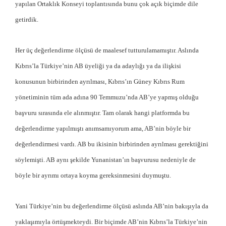
yapılan Ortaklık Konseyi toplantısında bunu çok açık biçimde dile
getirdik.
Her üç değerlendirme ölçüsü de maalesef tutturulamamıştır. Aslında
Kıbrıs’la Türkiye’nin AB üyeliği ya da adaylığı ya da ilişkisi
konusunun birbirinden ayrılması, Kıbrıs’ın Güney Kıbrıs Rum
yönetiminin tüm ada adına 90 Temmuzu’nda AB’ye yapmış olduğu
başvuru sırasında ele alınmıştır. Tam olarak hangi platformda bu
değerlendirme yapılmıştı anımsamıyorum ama, AB’nin böyle bir
değerlendirmesi vardı. AB bu ikisinin birbirinden ayrılması gerektiğini
söylemişti. AB aynı şekilde Yunanistan’ın başvurusu nedeniyle de
böyle bir ayrımı ortaya koyma gereksinmesini duymuştu.
Yani Türkiye’nin bu değerlendirme ölçüsü aslında AB’nin bakışıyla da
yaklaşımıyla örtüşmekteydi. Bir biçimde AB’nin Kıbrıs’la Türkiye’nin