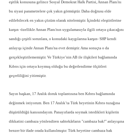
eşitlik konusuna gelince Sosyal Demokrat Halk Partisi, Annan Planı'nı
bu siyasi parametrelere çok yakın görmüştür. Daha doğrusu elde
edilebilecek en yakın çözüm olarak nitelemiştir. İçindeki eleştirilerine
karşın -özellikle Annan Planı'nın uygulamasıyla ilgili ortaya çıkacağını
sandığı çeşitli sorunlara, o konudaki kaygılarına karşın- SHP kendi
anlayışı içinde
Annan Planı'na
evet demiştir. Ama sonuçta o da
gerçekleştirilememiştir. Ve Türkiye’nin AB ile ilişkileri bağlamında
Kıbrıs için ortaya koymuş olduğu bu değerlendirme ölçütleri
geçerliliğini yitirmiştir.
Sayın başkan, 17 Aralık doruk toplantısına ben Kıbrıs bağlamında
değinmek istiyorum. Ben 17 Aralık’ta Türk heyetinin Kıbrıs tuzağına
düşürüldüğü kanısındayım. Panayırlarda soymak istedikleri kişilerin
dikkatini cambaza yönlendiren sahtekârların "cambaza bak!" anlayışına
benzer bir ifade orada kullanılmıştır. Türk heyetine cambaza bak