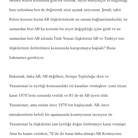
Hemen Kıbrıs konusuna girecek olursak, sayın Karayalçın’ın değindiği
bazı noktalara ben de değinerek sözü açmak istiyorum. Şimdi, tabii
Kıbrıs konusu bizim AB ilişkilerimizde ne zaman bağlantılandırıldı, ne
zamandan beri AB bu konuda bir niyet değişikliği içine girdi ve ne
zamandan beri AB aslında Türk-Yunan ilişkilerini AB ve Türkiye’nin
ilişkilerinin ilerletilmesi konusunda karıştırmaya başladı? Buna
bakmamız gerekiyor.
Bakarsak, daha AB, AB değilken, Avrupa Topluluğu iken ve
Yunanistan’ın üyeliği konusundaki ön kararları vermişken -yani siyasi
karar 1970’lerin sonunda verildi ve 81’de de AB üyesi oldu
Yunanistan; ama ondan önce 1978’ten başlayarak- AB, önce
müzakerelerin belirli bir aşamasında komisyonun tavsiyesi ile
Yunanistan’la ilişkilerini tam üyeliğe doğru ilerletmeye karar vermişti.
Ama bu kararı verirken, 78’de iki karar daha almıştı AB Komisyonu.