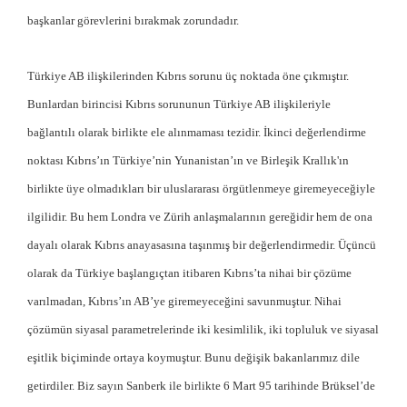
başkanlar görevlerini bırakmak zorundadır.
Türkiye AB ilişkilerinden Kıbrıs sorunu üç noktada öne çıkmıştır.
Bunlardan birincisi Kıbrıs sorununun Türkiye AB ilişkileriyle
bağlantılı olarak birlikte ele alınmaması tezidir. İkinci değerlendirme
noktası Kıbrıs’ın Türkiye’nin Yunanistan’ın ve Birleşik Krallık'ın
birlikte üye olmadıkları bir uluslararası örgütlenmeye giremeyeceğiyle
ilgilidir. Bu hem Londra ve Zürih anlaşmalarının gereğidir hem de ona
dayalı olarak Kıbrıs anayasasına taşınmış bir değerlendirmedir. Üçüncü
olarak da Türkiye başlangıçtan itibaren Kıbrıs’ta nihai bir çözüme
varılmadan, Kıbrıs’ın AB’ye giremeyeceğini savunmuştur. Nihai
çözümün siyasal parametrelerinde iki kesimlilik, iki topluluk ve siyasal
eşitlik biçiminde ortaya koymuştur. Bunu değişik bakanlarımız dile
getirdiler. Biz sayın Sanberk ile birlikte 6 Mart 95 tarihinde Brüksel’de