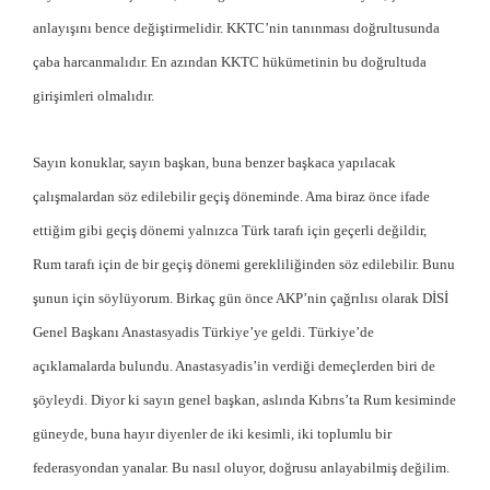
anlayışını bence değiştirmelidir. KKTC’nin tanınması doğrultusunda
çaba harcanmalıdır. En azından KKTC hükümetinin bu doğrultuda
girişimleri olmalıdır.
Sayın konuklar, sayın başkan, buna benzer başkaca yapılacak
çalışmalardan söz edilebilir geçiş döneminde. Ama biraz önce ifade
ettiğim gibi geçiş dönemi yalnızca Türk tarafı için geçerli değildir,
Rum tarafı için de bir geçiş dönemi gerekliliğinden söz edilebilir. Bunu
şunun için söylüyorum. Birkaç gün önce AKP’nin çağrılısı olarak DİSİ
Genel Başkanı Anastasyadis Türkiye’ye geldi. Türkiye’de
açıklamalarda bulundu. Anastasyadis’in verdiği demeçlerden biri de
şöyleydi. Diyor ki sayın genel başkan, aslında Kıbrıs’ta Rum kesiminde
güneyde, buna hayır diyenler de iki kesimli, iki toplumlu bir
federasyondan yanalar. Bu nasıl oluyor, doğrusu anlayabilmiş değilim.