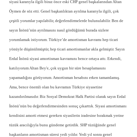
siyasi kararıyla ilgili biraz önce eski CHP genel başkalarından Altan
Öymen de söz etti. Genel başkanlıktan ayrılma kararıyla ilgili, çok
çeşitli yorumlar yapılabilir, değerlendirmelerde bulunulabilir. Ben de
sayın İnönü’nün ayrılmasını nasıl gördüğümü burada sizlere
yorumlamak istiyorum. Türkiye’de amortisman kavramı hep ticari
yönüyle düşünülmüştür, hep ticari amortismanlar akla gelmiştir. Sayın
Erdal İnönü siyasi amortisman kavramını bence ortaya attı. Erkendi,
katılıyorum Altan Bey'e, çok uygun bir süre hesaplamasını
yapamadığını görüyorum. Amortisman hesabını erken tamamlamış.
Ama, bence önemli olan bu kavramın Türkiye siyasetine
kazandırılmasıdır. Biz Sosyal Demokrat Halk P
artisi olarak sayın Erdal
İnönü’nün bu değerlendirmesinden sonuç çıkarttık. Siyasi amortismanı
kendisini amorti etmesi gereken siyasilerin iradesine bırakmak yerine
tüzük aracılığıyla bunu gündeme getirdik. SHP tüzüğünde genel
başkanların amortisman süresi yedi yıldır. Yedi yıl sonra genel