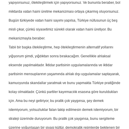
yapıyorsunuz, ötekileştirmek için yapıyorsunuz. Ve bununla beraber, bol
miktarda vatan haini üretme mekanizması ortaya çıkarmış oluyorsunuz.
Bugün türkiyede vatan haini sayımı yapılsa, Türkiye nüfusunun üç beş
misli çıkar, çünkü siyasetimiz sürekli olarak vatan haini üretiyor. Bu
mekanizmayla beraber.
Tabii bir başka ötekileştirme, hep ötekileştirmenin alternatif yollarını
yığıyorum şimdi, yığdıktan sonra bırakacağım. Genellikle ahlaksal
eksende yapılmaktadır. İktidar partisinin uygulamalarında ve iktidar
partisinin mensuplarının yaşamında ahlak dışı uygulamalar saptayarak,
kamuoyunda skandallar yaratmak ve bunu yapmakta Türkiye pratiğinde
kolay olmaktadır. Çünkü partiler kayırmacılık esasına göre kuruldukları
için. Ama bu neyi getiriyor, bu pratik çok yaygınsa, şey demek
istemiyorum, yolsuzluklar falan takip edilmesin demek istemiyorum, bir
strateji üzerinde duruyorum. Bu pratik çok yaygınsa, bunu sergileme
üzerine yoğunlaşan bir siyasi kültür, demokratik rejimlerde beklenen bir