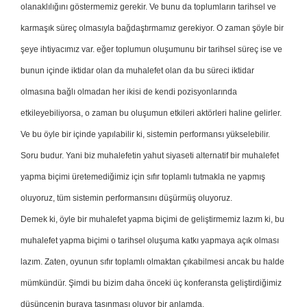
olanaklılığını göstermemiz gerekir. Ve bunu da toplumların tarihsel ve
karmaşık süreç olmasıyla bağdaştırmamız gerekiyor. O zaman şöyle bir
şeye ihtiyacımız var. eğer toplumun oluşumunu bir tarihsel süreç ise ve
bunun içinde iktidar olan da muhalefet olan da bu süreci iktidar
olmasına bağlı olmadan her ikisi de kendi pozisyonlarında
etkileyebiliyorsa, o zaman bu oluşumun etkileri aktörleri haline gelirler.
Ve bu öyle bir içinde yapılabilir ki, sistemin performansı yükselebilir.
Soru budur. Yani biz muhalefetin yahut siyaseti alternatif bir muhalefet
yapma biçimi üretemediğimiz için sıfır toplamlı tutmakla ne yapmış
oluyoruz, tüm sistemin performansını düşürmüş oluyoruz.
Demek ki, öyle bir muhalefet yapma biçimi de geliştirmemiz lazım ki, bu
muhalefet yapma biçimi o tarihsel oluşuma katkı yapmaya açık olması
lazım. Zaten, oyunun sıfır toplamlı olmaktan çıkabilmesi ancak bu halde
mümkündür. Şimdi bu bizim daha önceki üç konferansta geliştirdiğimiz
düşüncenin buraya taşınması oluyor bir anlamda.