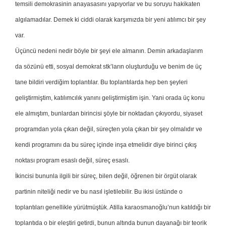
temsili demokrasinin anayasasını yapıyorlar ve bu soruyu hakikaten
algılamadılar. Demek ki ciddi olarak karşımızda bir yeni atılımcı bir şey
var.
Üçüncü nedeni nedir böyle bir şeyi ele almanın. Demin arkadaşlarım
da sözünü etti, sosyal demokrat stk’ların oluşturduğu ve benim de üç
tane bildiri verdiğim toplantılar. Bu toplantılarda hep ben şeyleri
geliştirmiştim, katılımcılık yanını geliştirmiştim işin. Yani orada üç konu
ele almıştım, bunlardan birincisi şöyle bir noktadan çıkıyordu, siyaset
programdan yola çıkan değil, süreçten yola çıkan bir şey olmalıdır ve
kendi programını da bu süreç içinde inşa etmelidir diye birinci çıkış
noktası program esaslı değil, süreç esaslı.
İkincisi bununla ilgili bir süreç, bilen değil, öğrenen bir örgüt olarak
partinin niteliği nedir ve bu nasıl işletilebilir. Bu ikisi üstünde o
toplantıları genellikle yürütmüştük. Atilla karaosmanoğlu’nun katıldığı bir
toplantıda o bir eleştiri getirdi, bunun altında bunun dayanağı bir teorik