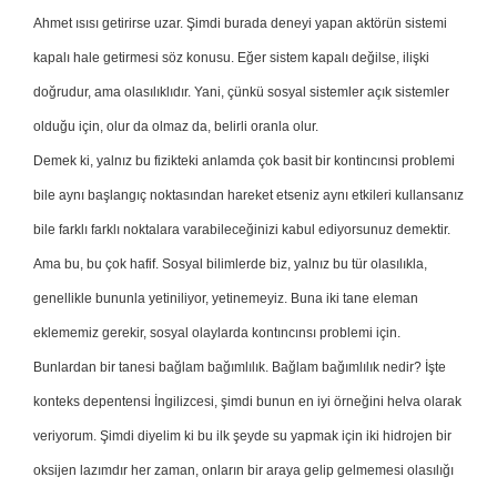
Ahmet ısısı getirirse uzar. Şimdi burada deneyi yapan aktörün sistemi
kapalı hale getirmesi söz konusu. Eğer sistem kapalı değilse, ilişki
doğrudur, ama olasılıklıdır. Yani, çünkü sosyal sistemler açık sistemler
olduğu için, olur da olmaz da, belirli oranla olur.
Demek ki, yalnız bu fizikteki anlamda çok basit bir kontincınsi problemi
bile aynı başlangıç noktasından hareket etseniz aynı etkileri kullansanız
bile farklı farklı noktalara varabileceğinizi kabul ediyorsunuz demektir.
Ama bu, bu çok hafif. Sosyal bilimlerde biz, yalnız bu tür olasılıkla,
genellikle bununla yetiniliyor, yetinemeyiz. Buna iki tane eleman
eklememiz gerekir, sosyal olaylarda kontıncınsı problemi için.
Bunlardan bir tanesi bağlam bağımlılık. Bağlam bağımlılık nedir? İşte
konteks depentensi İngilizcesi, şimdi bunun en iyi örneğini helva olarak
veriyorum. Şimdi diyelim ki bu ilk şeyde su yapmak için iki hidrojen bir
oksijen lazımdır her zaman, onların bir araya gelip gelmemesi olasılığı