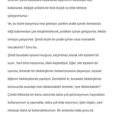
vererek, yahut kutsallara dayanarak diğerlerini ötekileştirmeyi
kullanarak, değişik yollarla bir blok büyük oy elde etmeye
çalışıyorsunuz.
Ve, bu bizim karşımıza neyi getiriyor, partiler pratik içinde demokrasi
etiği bakımından çok eleştirilebilecek, pratikler içinde gelişiyorlar, iktidar
olmaya çalışıyorlar. Şimdi böyle bir pratik içinde nasıl muhalefet
olacaksınız? Soru bu.
Şimdi buradaki oyunun kurgusu, kaçınılmaz olarak sıfır toplamlı bir
oyun. Yani birisi kazanırsa, öteki kaybediyor. Eğer, sıfır toplamlı bir
oyunsa, temelde bir ötekileştirme mekanizmasına dayanıyor, siyaset
diğerini ötekileştirerek yapılıyor. Denilebilir ki, buradaki ötekileştirme
konusunda avantajlı olan iktidardakidir temelde, niye iktidardakidir?
Çünkü iktidarda bir kamu alanında daha çok görünüyorsun, kaynakları
kullanıyorsun iş yapmakta, daha çok bilgi alıyorsun, içten dıştan, yani
medyayı daha iyi kullanabiliyorsun. Bir anlamda hatta şunu da