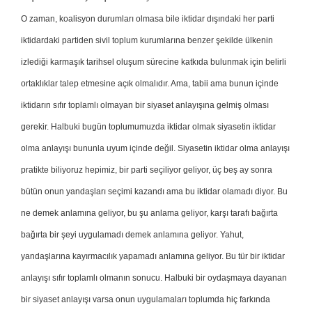
O zaman, koalisyon durumları olmasa bile iktidar dışındaki her parti
iktidardaki partiden sivil toplum kurumlarına benzer şekilde ülkenin
izlediği karmaşık tarihsel oluşum sürecine katkıda bulunmak için belirli
ortaklıklar talep etmesine açık olmalıdır. Ama, tabii ama bunun içinde
iktidarın sıfır toplamlı olmayan bir siyaset anlayışına gelmiş olması
gerekir. Halbuki bugün toplumumuzda iktidar olmak siyasetin iktidar
olma anlayışı bununla uyum içinde değil. Siyasetin iktidar olma anlayışı
pratikte biliyoruz hepimiz, bir parti seçiliyor geliyor, üç beş ay sonra
bütün onun yandaşları seçimi kazandı ama bu iktidar olamadı diyor. Bu
ne demek anlamına geliyor, bu şu anlama geliyor, karşı tarafı bağırta
bağırta bir şeyi uygulamadı demek anlamına geliyor. Yahut,
yandaşlarına kayırmacılık yapamadı anlamına geliyor. Bu tür bir iktidar
anlayışı sıfır toplamlı olmanın sonucu. Halbuki bir oydaşmaya dayanan
bir siyaset anlayışı varsa onun uygulamaları toplumda hiç farkında