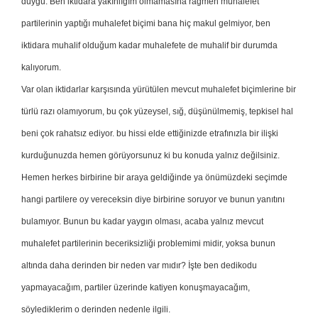
duygu. Ben iktidara yakınlığım olmamasına rağmen muhalefet
partilerinin yaptığı muhalefet biçimi bana hiç makul gelmiyor, ben
iktidara muhalif olduğum kadar muhalefete de muhalif bir durumda
kalıyorum.
Var olan iktidarlar karşısında yürütülen mevcut muhalefet biçimlerine bir
türlü razı olamıyorum, bu çok yüzeysel, sığ, düşünülmemiş, tepkisel hal
beni çok rahatsız ediyor. bu hissi elde ettiğinizde etrafınızla bir ilişki
kurduğunuzda hemen görüyorsunuz ki bu konuda yalnız değilsiniz.
Hemen herkes birbirine bir araya geldiğinde ya önümüzdeki seçimde
hangi partilere oy vereceksin diye birbirine soruyor ve bunun yanıtını
bulamıyor. Bunun bu kadar yaygın olması, acaba yalnız mevcut
muhalefet partilerinin beceriksizliği problemimi midir, yoksa bunun
altında daha derinden bir neden var mıdır? İşte ben dedikodu
yapmayacağım, partiler üzerinde katiyen konuşmayacağım,
söylediklerim o derinden nedenle ilgili.