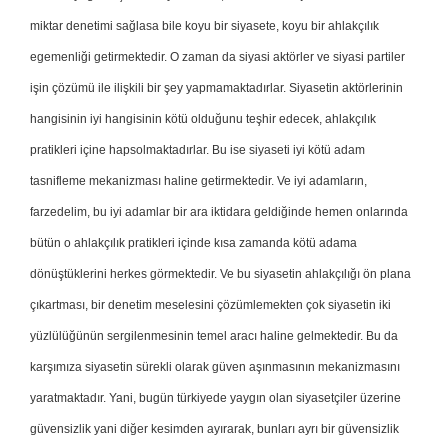
miktar denetimi sağlasa bile koyu bir siyasete, koyu bir ahlakçılık
egemenliği getirmektedir. O zaman da siyasi aktörler ve siyasi partiler
işin çözümü ile ilişkili bir şey yapmamaktadırlar. Siyasetin aktörlerinin
hangisinin iyi hangisinin kötü olduğunu teşhir edecek, ahlakçılık
pratikleri içine hapsolmaktadırlar. Bu ise siyaseti iyi kötü adam
tasnifleme mekanizması haline getirmektedir. Ve iyi adamların,
farzedelim, bu iyi adamlar bir ara iktidara geldiğinde hemen onlarında
bütün o ahlakçılık pratikleri içinde kısa zamanda kötü adama
dönüştüklerini herkes görmektedir. Ve bu siyasetin ahlakçılığı ön plana
çıkartması, bir denetim meselesini çözümlemekten çok siyasetin iki
yüzlülüğünün sergilenmesinin temel aracı haline gelmektedir. Bu da
karşımıza siyasetin sürekli olarak güven aşınmasının mekanizmasını
yaratmaktadır. Yani, bugün türkiyede yaygın olan siyasetçiler üzerine
güvensizlik yani diğer kesimden ayırarak, bunları ayrı bir güvensizlik