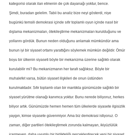
kategorisi olarak ilan etmenin de çok dayanağı yoktur, bence.
Şimdi, buradan gelelim. Tabii bu analiz bize neyi gösterdi, niye
bugünkü temsili demokrasi içinde sıfır toplamlı oyun içinde nasıl bir
dışlama mekanizmaları, ötekileştirme mekanizmaları kurulduğunu ve
yollarını gördük. Bunun neden olduğunu anlamak mümkündür ama
bunun iyi bir siyaset ortamı yarattığını söylemek mümkün değildir. Ömür
boyu bir ülkenin siyaseti böyle bir mekanizma üzerine sağlıklı olarak
kurulabilir mi? Bu mekanizmanın her tarafı sağlıksız. Böyle bir
muhalefet varsa, bütün siyaset ilişkileri de onun üstünden
kurulmaktadır. Sıfır toplamlı olan bir mantıkla günümüzde sağlıklı bir
siyaset yürütme olanağı kanımca yoktur. Bunu nerede biliyoruz, herkes
biliyor artık. Günümüzde hemen hemen tüm ülkelerde siyasete ilgisizlik
yaygın, kimse siyasete güvenmiyor. Ama biz demokrasi istiyoruz. O
zaman, diğer partileri ötekileştirmek zorunda kalmayan, ikiyüzlülük
içermeyen, daha uyumlu bir birlikteliği gerçekleştirecek yeni bir siyaset