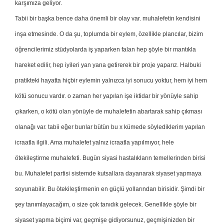
karşımıza geliyor.
Tabii bir başka bence daha önemli bir olay var. muhalefetin kendisini
inşa etmesinde. O da şu, toplumda bir eylem, özellikle plancılar, bizim
öğrencilerimiz stüdyolarda iş yaparken falan hep şöyle bir mantıkla
hareket edilir, hep iyileri yan yana getirerek bir proje yaparız. Halbuki
pratikteki hayatta hiçbir eylemin yalnızca iyi sonucu yoktur, hem iyi hem
kötü sonucu vardır. o zaman her yapılan işe iktidar bir yönüyle sahip
çıkarken, o kötü olan yönüyle de muhalefetin abartarak sahip çıkması
olanağı var. tabii eğer bunlar bütün bu x kümede söylediklerim yapılan
icraatla ilgili. Ama muhalefet yalnız icraatla yapılmıyor, hele
ötekileştirme muhalefeti. Bugün siyasi hastalıkların temellerinden birisi
bu. Muhalefet partisi sistemde kutsallara dayanarak siyaset yapmaya
soyunabilir. Bu ötekileştirmenin en güçlü yollarından birisidir. Şimdi bir
şey tanımlayacağım, o size çok tanıdık gelecek. Genellikle şöyle bir
siyaset yapma biçimi var, geçmişe gidiyorsunuz, geçmişinizden bir