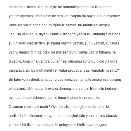
alamaması lazım. Yani bu öyle bir normalleştirmedir ki iktidar ben
yaptım diyemez, muhalefet de sen kötü yaptın da böyle oldun diyemez.
Bunu uç noktalarına götürdüğümüz zaman, bu mantıksal dizgeyi.
Tabii şu yapılabilir, diyebilirsiniz ki iktidar diyebilir ki, iktidarım sırasında
şu üniteleri değiştirdim, şu kadar yatırım yaptım, şunu yaptım, kurumsal
yapıyı değiştirdim vs. öteki de işte sen bunu yanlış yaptın bilmem ne
diyebilir. Ama bir anlamda bu tarihsel oluşumu sorumluluklarına göre
parçalayarak, bir muhalefet ve iktidar propagandası yapabilir misiniz?
Bu tabii kolay değil, ama bunu yaptığınız zaman bile amacınıza ulaşmış
olmazsınız. Sıfır toplamlı oyuna dönmüş olursunuz. Eğer sıfır toplamlı
oyuna dönmek istemiyorsanız, bunu yapmamanız gerekir.
O zaman yapılacak nedir? Öyle bir sistem düşünmemiz lazım ki
partilerin ötekileşmeye dayanmadan seçimlerde yarışmasına olanak
verecek bir iktidar ve muhalefet anlayışının birlikte var oluşunu