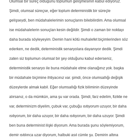
Olumsal bir süreç olduğunu toplumun gelişmesinin kabul ediyoruz.
Şimdi, olumsal süreçse, eğer toplum deterministik bir süreçle
gelişseydi, ben müdahalelerimin sonuçlarını bilebilirdim. Ama olumsal
ise müdahalelerin sonuçları kesin değildir. Şimdi o zaman bir noktayı
daha burada söyleyeyim. Demin hani kötü muhalefet biçimlerinden söz
ederken, ne dedik, deterministik senaryolara dayanıyor dedik. Şimdi
zaten siz toplumun olumsal bir şey olduğunu kabul ederseniz,
deterministik senaryo ile buna müdahale etme olanağınız yok. başka
bir müdahale biçimine ihtiyacınız var. şimdi, önce olumsallığı değişik
düzeylerde almak kabil. Eğer olumsallığı fizik biliminin düzeyinde
alırsanız, o da mümkün, ama şu var orada. Şimdi, farz edelim, fizikte ne
var, determinizm diyelim, çubuk var, çubuğu ısıtıyorum uzuyor, bir daha
ısıtıyorum, bir daha uzuyor, bir daha ısıtıyorum, bir daha uzuyor. Şimdi
ben buna determinist ilişki diyorum. Ama burada şunu söylemiyorum,
demir ısıtılınca uzar diyorum, halbuki asıl cümle şu. Demirin altına