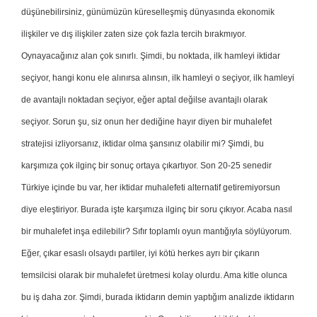
düşünebilirsiniz, günümüzün küreselleşmiş dünyasında ekonomik
ilişkiler ve dış ilişkiler zaten size çok fazla tercih bırakmıyor.
Oynayacağınız alan çok sınırlı. Şimdi, bu noktada, ilk hamleyi iktidar
seçiyor, hangi konu ele alınırsa alınsın, ilk hamleyi o seçiyor, ilk hamleyi
de avantajlı noktadan seçiyor, eğer aptal değilse avantajlı olarak
seçiyor. Sorun şu, siz onun her dediğine hayır diyen bir muhalefet
stratejisi izliyorsanız, iktidar olma şansınız olabilir mi? Şimdi, bu
karşımıza çok ilginç bir sonuç ortaya çıkartıyor. Son 20-25 senedir
Türkiye içinde bu var, her iktidar muhalefeti alternatif getiremiyorsun
diye eleştiriyor. Burada işte karşımıza ilginç bir soru çıkıyor. Acaba nasıl
bir muhalefet inşa edilebilir? Sıfır toplamlı oyun mantığıyla söylüyorum.
Eğer, çıkar esaslı olsaydı partiler, iyi kötü herkes ayrı bir çıkarın
temsilcisi olarak bir muhalefet üretmesi kolay olurdu. Ama kitle olunca
bu iş daha zor. Şimdi, burada iktidarın demin yaptığım analizde iktidarın