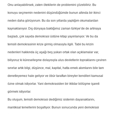
Onu anlayabilirsek, zaten ötekilerin de problemini çözebiliriz. Bu
konuyu seçmemin nedenini düşündüğümde bunun altında bir ikinci
neden daha görüyorum. Bu da son yıllarda yaptığım okumalardan
kaynaklanıyor. Dış dünyaya baktığımız zaman türkiye’de de artmaya
başladı, çok sayıda demokrasi üstüne kitap yayınlanıyor. Ve bu da
temsili demokrasinin krize girmiş olmasıyla ilgili. Tabii bu krizin
nedenleri hakkında üç aşağı beş yukarı ortak olan açıklamalar var,
biliyoruz ki küreselleşme dolayısıyla ulus devletlerin topraklarını çeviren
sınırlar artık bilgi, düşünce, mal, kapital, hatta emek akımlarını bile tam
denetleyemez hale geliyor ve öbür taraftan bireyler kendileri kamusal
özne olmak istiyorlar. Yani demokrasiden bir iktidar bölüşme işareti
görmek istiyorlar.
Bu oluşum, temsili demokrasi dediğimiz sistemin dayanaklarını,
mantıksal temellerini boşaltıyor. Bunun sonucunda yeni demokrasi