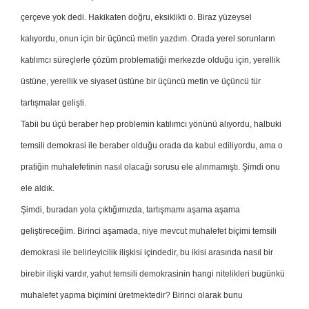
çerçeve yok dedi. Hakikaten doğru, eksiklikti o. Biraz yüzeysel
kalıyordu, onun için bir üçüncü metin yazdım. Orada yerel sorunların
katılımcı süreçlerle çözüm problematiği merkezde olduğu için, yerellik
üstüne, yerellik ve siyaset üstüne bir üçüncü metin ve üçüncü tür
tartışmalar gelişti.
Tabii bu üçü beraber hep problemin katılımcı yönünü alıyordu, halbuki
temsili demokrasi ile beraber olduğu orada da kabul ediliyordu, ama o
pratiğin muhalefetinin nasıl olacağı sorusu ele alınmamıştı. Şimdi onu
ele aldık.
Şimdi, buradan yola çıktığımızda, tartışmamı aşama aşama
geliştireceğim. Birinci aşamada, niye mevcut muhalefet biçimi temsili
demokrasi ile belirleyicilik ilişkisi içindedir, bu ikisi arasında nasıl bir
birebir ilişki vardır, yahut temsili demokrasinin hangi nitelikleri bugünkü
muhalefet yapma biçimini üretmektedir? Birinci olarak bunu