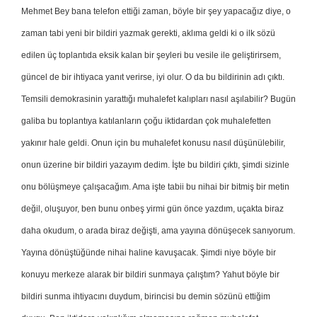
Mehmet Bey bana telefon ettiği zaman, böyle bir şey yapacağız diye, o
zaman tabi yeni bir bildiri yazmak gerekti, aklıma geldi ki o ilk sözü
edilen üç toplantıda eksik kalan bir şeyleri bu vesile ile geliştirirsem,
güncel de bir ihtiyaca yanıt verirse, iyi olur. O da bu bildirinin adı çıktı.
Temsili demokrasinin yarattığı muhalefet kalıpları nasıl aşılabilir? Bugün
galiba bu toplantıya katılanların çoğu iktidardan çok muhalefetten
yakınır hale geldi. Onun için bu muhalefet konusu nasıl düşünülebilir,
onun üzerine bir bildiri yazayım dedim. İşte bu bildiri çıktı, şimdi sizinle
onu bölüşmeye çalışacağım. Ama işte tabii bu nihai bir bitmiş bir metin
değil, oluşuyor, ben bunu onbeş yirmi gün önce yazdım, uçakta biraz
daha okudum, o arada biraz değişti, ama yayına dönüşecek sanıyorum.
Yayına dönüştüğünde nihai haline kavuşacak. Şimdi niye böyle bir
konuyu merkeze alarak bir bildiri sunmaya çalıştım? Yahut böyle bir
bildiri sunma ihtiyacını duydum, birincisi bu demin sözünü ettiğim