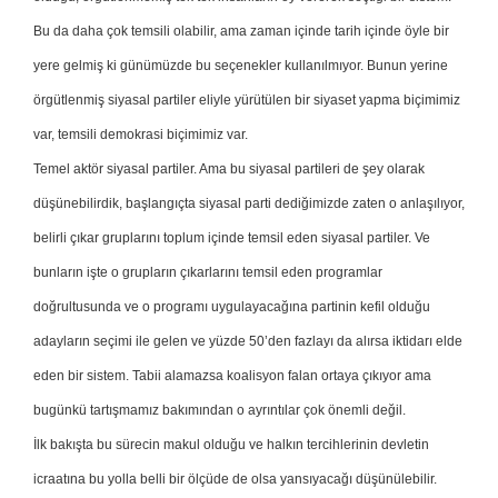
Bu da daha çok temsili olabilir, ama zaman içinde tarih içinde öyle bir
yere gelmiş ki günümüzde bu seçenekler kullanılmıyor. Bunun yerine
örgütlenmiş siyasal partiler eliyle yürütülen bir siyaset yapma biçimimiz
var, temsili demokrasi biçimimiz var.
Temel aktör siyasal partiler. Ama bu siyasal partileri de şey olarak
düşünebilirdik, başlangıçta siyasal parti dediğimizde zaten o anlaşılıyor,
belirli çıkar gruplarını toplum içinde temsil eden siyasal partiler. Ve
bunların işte o grupların çıkarlarını temsil eden programlar
doğrultusunda ve o programı uygulayacağına partinin kefil olduğu
adayların seçimi ile gelen ve yüzde 50’den fazlayı da alırsa iktidarı elde
eden bir sistem. Tabii alamazsa koalisyon falan ortaya çıkıyor ama
bugünkü tartışmamız bakımından o ayrıntılar çok önemli değil.
İlk bakışta bu sürecin makul olduğu ve halkın tercihlerinin devletin
icraatına bu yolla belli bir ölçüde de olsa yansıyacağı düşünülebilir.