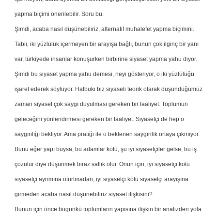
yapma biçimi önerilebilir. Soru bu.
Şimdi, acaba nasıl düşünebiliriz, alternatif muhalefet yapma biçimini.
Tabii, iki yüzlülük içermeyen bir arayışa bağlı, bunun çok ilginç bir yanı
var, türkiyede insanlar konuşurken birbirine siyaset yapma yahu diyor.
Şimdi bu siyaset yapma yahu demesi, neyi gösteriyor, o iki yüzlülüğü
işaret ederek söylüyor. Halbuki biz siyaseti teorik olarak düşündüğümüz
zaman siyaset çok saygı duyulması gereken bir faaliyet. Toplumun
geleceğini yönlendirmesi gereken bir faaliyet. Siyasetçi de hep o
saygınlığı bekliyor. Ama pratiği ile o beklenen saygınlık ortaya çıkmıyor.
Bunu eğer yapı buysa, bu adamlar kötü, şu iyi siyasetçiler gelse, bu iş
çözülür diye düşünmek biraz saflık olur. Onun için, iyi siyasetçi kötü
siyasetçi ayrımına oturtmadan, iyi siyasetçi kötü siyasetçi arayışına
girmeden acaba nasıl düşünebiliriz siyaset ilişkisini?
Bunun için önce bugünkü toplumların yapısına ilişkin bir analizden yola