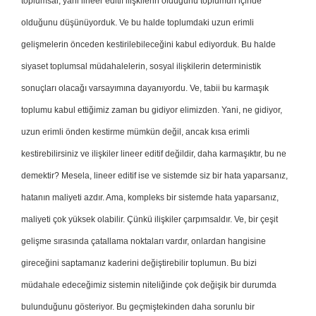
toplumsal, yani lineer editif ilişkilerin olduğunu toplumun içinde
olduğunu düşünüyorduk. Ve bu halde toplumdaki uzun erimli
gelişmelerin önceden kestirilebileceğini kabul ediyorduk. Bu halde
siyaset toplumsal müdahalelerin, sosyal ilişkilerin deterministik
sonuçları olacağı varsayımına dayanıyordu. Ve, tabii bu karmaşık
toplumu kabul ettiğimiz zaman bu gidiyor elimizden. Yani, ne gidiyor,
uzun erimli önden kestirme mümkün değil, ancak kısa erimli
kestirebilirsiniz ve ilişkiler lineer editif değildir, daha karmaşıktır, bu ne
demektir? Mesela, lineer editif ise ve sistemde siz bir hata yaparsanız,
hatanın maliyeti azdır. Ama, kompleks bir sistemde hata yaparsanız,
maliyeti çok yüksek olabilir. Çünkü ilişkiler çarpımsaldır. Ve, bir çeşit
gelişme sırasında çatallama noktaları vardır, onlardan hangisine
gireceğini saptamanız kaderini değiştirebilir toplumun. Bu bizi
müdahale edeceğimiz sistemin niteliğinde çok değişik bir durumda
bulunduğunu gösteriyor. Bu geçmiştekinden daha sorunlu bir