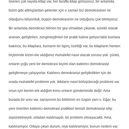
öneren çok sayıda kitap var, her tarafta kitap görüyoruz, bir anlamda
bizim gibi altmışlardan gelenler için o zaman biz demokrasinin ne
olduğunu biliyorduk, bugün demokrasinin ne olduğunu çok bilmiyoruz.
Bir anlamda demokrasi bilinen bir şey olmaktan çıkarak, sürekli olarak
aranan, geliştirilen, zenginleştirilen bir pratik haline geliyor.tabii bunlara
bakınca, bu kitaplara, bunların bir ilginç özelliği var, bu kitapların hemen
hiçbirinde bizim ele aldığımız muhalefet nasıl olacak sorusu yok. çünkü,
onların çoğu yeni bir demokrasi biçimi olan katılımcı demokrasiyi
geliştirmeye çalışıyorlar. Katılımcı demokrasiyi geliştirdikler için de
orada muhalefet problemi yok. iktidarın nasıl bölüşüleceği problemi var.
onun için benim ele aldığım konu onların gündeminde değil. Ama
burada bir soru var, sanıyorum bu bildirinin en özgün yanı o. Eğer, bu
yeni önerilen katılımcı demokrasi pratikleri temsili demokrasiyi silip
süpürebilseydi, ortadan kaldırsaydı, bir problem olmayacaktı. Ama,
kaldıramıyor. Ortaya çıkan durum, niye kaldıramıyor, bunun nedeni var,