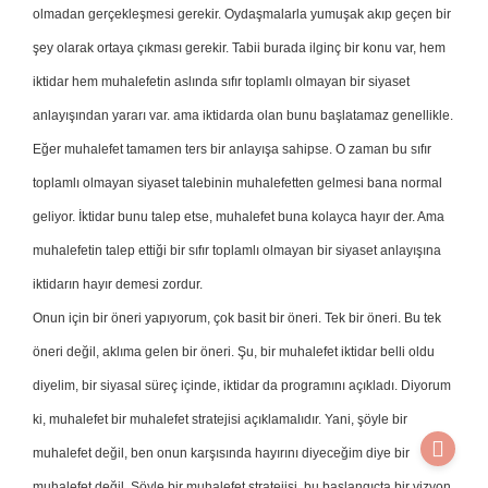
olmadan gerçekleşmesi gerekir. Oydaşmalarla yumuşak akıp geçen bir
şey olarak ortaya çıkması gerekir. Tabii burada ilginç bir konu var, hem
iktidar hem muhalefetin aslında sıfır toplamlı olmayan bir siyaset
anlayışından yararı var. ama iktidarda olan bunu başlatamaz genellikle.
Eğer muhalefet tamamen ters bir anlayışa sahipse. O zaman bu sıfır
toplamlı olmayan siyaset talebinin muhalefetten gelmesi bana normal
geliyor. İktidar bunu talep etse, muhalefet buna kolayca hayır der. Ama
muhalefetin talep ettiği bir sıfır toplamlı olmayan bir siyaset anlayışına
iktidarın hayır demesi zordur.
Onun için bir öneri yapıyorum, çok basit bir öneri. Tek bir öneri. Bu tek
öneri değil, aklıma gelen bir öneri. Şu, bir muhalefet iktidar belli oldu
diyelim, bir siyasal süreç içinde, iktidar da programını açıkladı. Diyorum
ki, muhalefet bir muhalefet stratejisi açıklamalıdır. Yani, şöyle bir
muhalefet değil, ben onun karşısında hayırını diyeceğim diye bir
muhalefet değil. Şöyle bir muhalefet stratejisi, bu başlangıçta bir vizyon