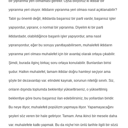
bir yıpranma yeri olmaması gerekir. Oysa biliyoruz ki iktidar bir
yıpranma yeri oluyor. iktidarın yıpranma yeri olması nasıl açıklanabilir?
Tabii şu önemli değil, iktidarda başarısız bir parti vardır, başarısız işler
yapıyordur, yıpranır, o normal bir yıpranma. Diyelim ki bir parti
iktidardadır, olabildiğince başarılı işler yapıyordur, ama nasıl
yıpranıyordur, eğer bu soruyu yanıtlayabilirsem, muhalefeti iktidarın
yıpranma yeri olması muhalefet için bir avantaj olarak ortaya çıkabilir.
Şimdi, burada ilginç birkaç soru ortaya konulabilir. Bunlardan birisi
şudur. Halkın muhalefet, tamam iktidar doğru hamleyi seçiyor ama
şöyle bir dezavantajı var. elindeki kaynak, sorunun niteliği sınırlı. Siz,
onların dışında toplumda beklentiyi yükseltirseniz, o yükseltilmiş
beklentiye göre bunu başarısız ilan edebilirsiniz, bu yollardan biridir.
Bu neye itiyor, muhalefeti popülizm yapmaya itiyor. Yapamayacağını
şeyleri söz veren bir hale getiriyor. Tamam. Ama ikinci bir mesele daha
var. muhalefete katkı yapmak. Bu da niçhe’nin ünlü tarihle ilgili bir sözü