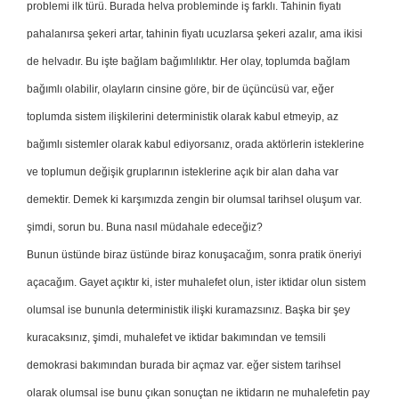
problemi ilk türü. Burada helva probleminde iş farklı. Tahinin fiyatı
pahalanırsa şekeri artar, tahinin fiyatı ucuzlarsa şekeri azalır, ama ikisi
de helvadır. Bu işte bağlam bağımlılıktır. Her olay, toplumda bağlam
bağımlı olabilir, olayların cinsine göre, bir de üçüncüsü var, eğer
toplumda sistem ilişkilerini deterministik olarak kabul etmeyip, az
bağımlı sistemler olarak kabul ediyorsanız, orada aktörlerin isteklerine
ve toplumun değişik gruplarının isteklerine açık bir alan daha var
demektir. Demek ki karşımızda zengin bir olumsal tarihsel oluşum var.
şimdi, sorun bu. Buna nasıl müdahale edeceğiz?
Bunun üstünde biraz üstünde biraz konuşacağım, sonra pratik öneriyi
açacağım. Gayet açıktır ki, ister muhalefet olun, ister iktidar olun sistem
olumsal ise bununla deterministik ilişki kuramazsınız. Başka bir şey
kuracaksınız, şimdi, muhalefet ve iktidar bakımından ve temsili
demokrasi bakımından burada bir açmaz var. eğer sistem tarihsel
olarak olumsal ise bunu çıkan sonuçtan ne iktidarın ne muhalefetin pay