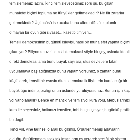
temizlememiz lazım. İkinci temizleyeceğimiz soru şu, bu çıkan
muhalefet biçimi topluma ne tür yükler getirmektedir? Ne tür zararlar
getirmektedir? Üçüncüsü ise acaba buna alternatif sıfır toplamlı
olmayan bir oyun gibi siyaset… kaset bitim yeri…
Temsili demokrasinin bugünkü işleyişi, nasıl bir muhalefet yapma biçimi
çıkartıyor? Biliyorsunuz ki temsili demokrasi şöyle bir şey, aslında ideali
direkt demokrasi ama bunu büyük sayılara, ulus devletlere falan
uygulamaya başladığınızda bunu yapamıyorsunuz, o zaman bunu
küçülterek, temsili bir esasta direkt demokratik ilişkilerin kurulacağı bir
büyüklüğe indirip, pratiği onun üstünde yürütüyorsunuz. Bunun için kaç
yol var olanaklı? Bence en mantiki ve temiz yol kura yolu. Mebuslarınızı
kura ile seçersiniz, halkınızı temsilen, tabi bu çalışmıyor, bugünkü pratik
bu değil.
İkinci yol, yine tarihsel olarak bu çıkmış. Örgütlenmemiş adayların
olduğu, örgütlenmemiş tek tek insanların oy vererek seçtiği bir sistem.