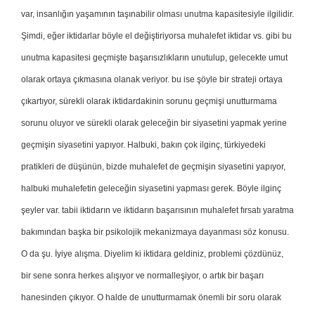
var, insanlığın yaşamının taşınabilir olması unutma kapasitesiyle ilgilidir.
Şimdi, eğer iktidarlar böyle el değiştiriyorsa muhalefet iktidar vs. gibi bu
unutma kapasitesi geçmişte başarısızlıkların unutulup, gelecekte umut
olarak ortaya çıkmasına olanak veriyor. bu ise şöyle bir strateji ortaya
çıkartıyor, sürekli olarak iktidardakinin sorunu geçmişi unutturmama
sorunu oluyor ve sürekli olarak geleceğin bir siyasetini yapmak yerine
geçmişin siyasetini yapıyor. Halbuki, bakın çok ilginç, türkiyedeki
pratikleri de düşünün, bizde muhalefet de geçmişin siyasetini yapıyor,
halbuki muhalefetin geleceğin siyasetini yapması gerek. Böyle ilginç
şeyler var. tabii iktidarın ve iktidarın başarısının muhalefet fırsatı yaratma
bakımından başka bir psikolojik mekanizmaya dayanması söz konusu.
O da şu. İyiye alışma. Diyelim ki iktidara geldiniz, problemi çözdünüz,
bir sene sonra herkes alışıyor ve normalleşiyor, o artık bir başarı
hanesinden çıkıyor. O halde de unutturmamak önemli bir soru olarak