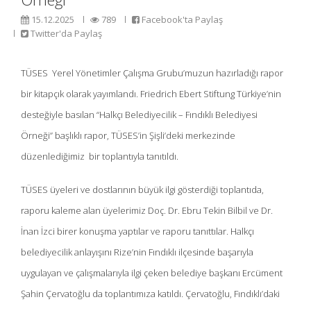
15.12.2025
789
Facebook'ta Paylaş
Twitter'da Paylaş
TÜSES Yerel Yönetimler Çalışma Grubu’muzun hazırladığı rapor
bir kitapçık olarak yayımlandı. Friedrich Ebert Stiftung Türkiye’nin
desteğiyle basılan “Halkçı Belediyecilik – Fındıklı Belediyesi
Örneği” başlıklı rapor, TÜSES’in Şişli’deki merkezinde
düzenlediğimiz bir toplantıyla tanıtıldı.
TÜSES üyeleri ve dostlarının büyük ilgi gösterdiği toplantıda,
raporu kaleme alan üyelerimiz Doç. Dr. Ebru Tekin Bilbil ve Dr.
İnan İzci birer konuşma yaptılar ve raporu tanıttılar. Halkçı
belediyecilik anlayışını Rize’nin Fındıklı ilçesinde başarıyla
uygulayan ve çalışmalarıyla ilgi çeken belediye başkanı Ercüment
Şahin Çervatoğlu da toplantımıza katıldı. Çervatoğlu, Fındıklı’daki