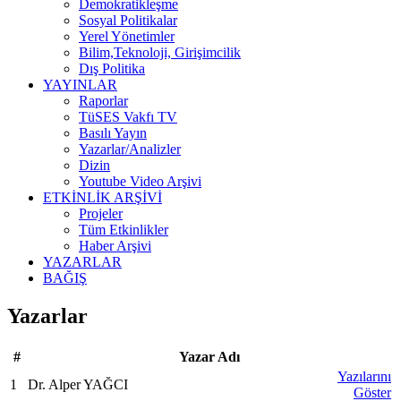
Demokratikleşme
Sosyal Politikalar
Yerel Yönetimler
Bilim,Teknoloji, Girişimcilik
Dış Politika
YAYINLAR
Raporlar
TüSES Vakfı TV
Basılı Yayın
Yazarlar/Analizler
Dizin
Youtube Video Arşivi
ETKİNLİK ARŞİVİ
Projeler
Tüm Etkinlikler
Haber Arşivi
YAZARLAR
BAĞIŞ
Yazarlar
#
Yazar Adı
Yazılarını
1
Dr. Alper YAĞCI
Göster