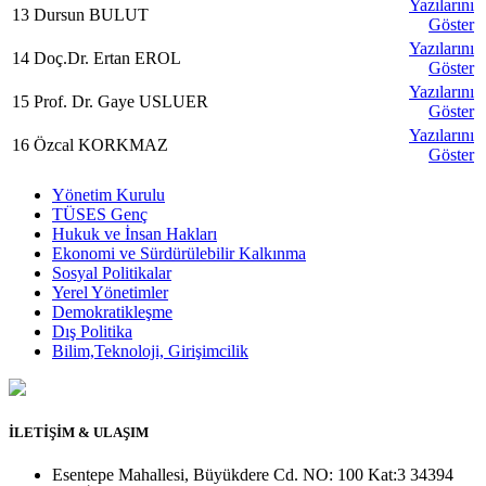
Yazılarını
13
Dursun BULUT
Göster
Yazılarını
14
Doç.Dr. Ertan EROL
Göster
Yazılarını
15
Prof. Dr. Gaye USLUER
Göster
Yazılarını
16
Özcal KORKMAZ
Göster
Yönetim Kurulu
TÜSES Genç
Hukuk ve İnsan Hakları
Ekonomi ve Sürdürülebilir Kalkınma
Sosyal Politikalar
Yerel Yönetimler
Demokratikleşme
Dış Politika
Bilim,Teknoloji, Girişimcilik
İLETİŞİM & ULAŞIM
Esentepe Mahallesi, Büyükdere Cd. NO: 100 Kat:3 34394