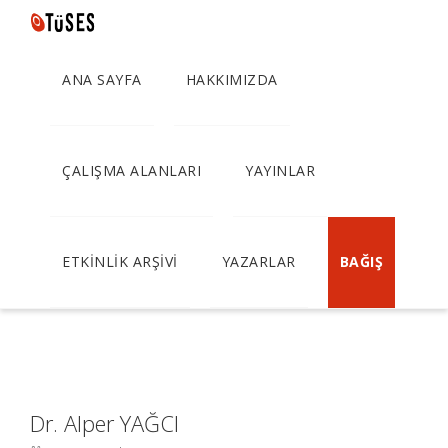
ANA SAYFA
HAKKIMIZDA
Türkiye İçin Sosyal
Demokrat Parti
ÇALIŞMA ALANLARI
YAYINLAR
Stratejisi
ETKİNLİK ARŞİVİ
YAZARLAR
BAĞIŞ
Dr. Alper YAĞCI