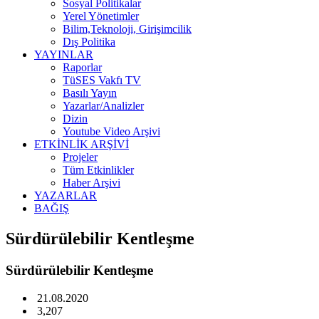
Sosyal Politikalar
Yerel Yönetimler
Bilim,Teknoloji, Girişimcilik
Dış Politika
YAYINLAR
Raporlar
TüSES Vakfı TV
Basılı Yayın
Yazarlar/Analizler
Dizin
Youtube Video Arşivi
ETKİNLİK ARŞİVİ
Projeler
Tüm Etkinlikler
Haber Arşivi
YAZARLAR
BAĞIŞ
Sürdürülebilir Kentleşme
Sürdürülebilir Kentleşme
21.08.2020
3,207