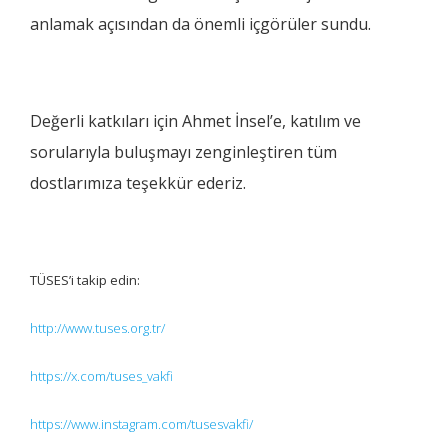
anlamak açısından da önemli içgörüler sundu.
Değerli katkıları için Ahmet İnsel’e, katılım ve
sorularıyla buluşmayı zenginleştiren tüm
dostlarımıza teşekkür ederiz.
TÜSES’i takip edin:
http://www.tuses.org.tr/
https://x.com/tuses_vakfi
https://www.instagram.com/tusesvakfi/