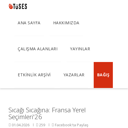
ANA SAYFA
HAKKIMIZDA
Sıcağı Sıcağına: Fransa
Yerel Seçimleri'26
ÇALIŞMA ALANLARI
YAYINLAR
ETKİNLİK ARŞİVİ
YAZARLAR
BAĞIŞ
Sıcağı Sıcağına: Fransa Yerel
Seçimleri'26
01.04.2026
259
Facebook'ta Paylaş